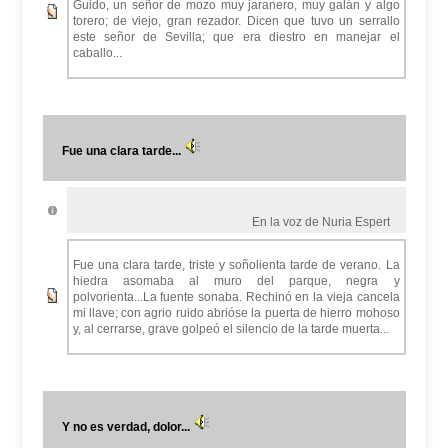
Guido, un señor de mozo muy jaranero, muy galán y algo
torero; de viejo, gran rezador. Dicen que tuvo un serrallo
este señor de Sevilla; que era diestro en manejar el
caballo...
Fue una clara tarde...
En la voz de Nuria Espert
Fue una clara tarde, triste y soñolienta tarde de verano. La
hiedra asomaba al muro del parque, negra y
polvorienta...La fuente sonaba. Rechinó en la vieja cancela
mi llave; con agrio ruido abrióse la puerta de hierro mohoso
y, al cerrarse, grave golpeó el silencio de la tarde muerta...
Y no es verdad, dolor...