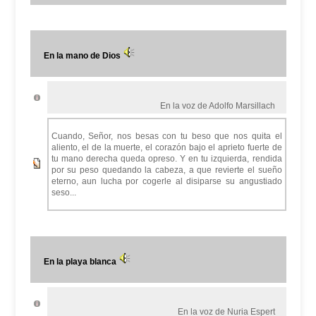
En la mano de Dios
En la voz de Adolfo Marsillach
Cuando, Señor, nos besas con tu beso que nos quita el
aliento, el de la muerte, el corazón bajo el aprieto fuerte de
tu mano derecha queda opreso. Y en tu izquierda, rendida
por su peso quedando la cabeza, a que revierte el sueño
eterno, aun lucha por cogerle al disiparse su angustiado
seso...
En la playa blanca
En la voz de Nuria Espert