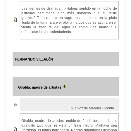
Las fuentes de Granada... ¿Habéis sentido en la noche de
estrellas perfumada algo más doloroso que su triste
gemido? Todo reposa en vago encantamiento en la plata
fluida de la luna. Entre el olor a nardos que se aspira en el
viento la frescura del agua es como una mano que
refrescase la sien calenturienta...
FERNANDO VILLALóN
Giralda, madre de artistas
En la voz de Manuel Dicenta
Giralda, madre de artistas, molde de fundir toreros, dile al
giraldillo tuyo que se vista un traje negro. Malhaya sea
Perdigón, el torillo traicionero. Negras gualdrapas llevaban