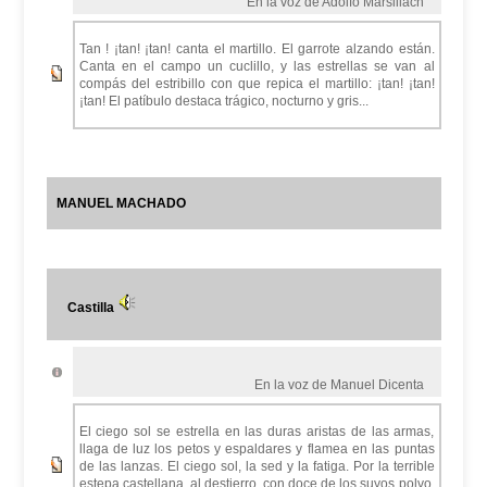
En la voz de Adolfo Marsillach
Tan ! ¡tan! ¡tan! canta el martillo. El garrote alzando están.
Canta en el campo un cuclillo, y las estrellas se van al
compás del estribillo con que repica el martillo: ¡tan! ¡tan!
¡tan! El patíbulo destaca trágico, nocturno y gris...
MANUEL MACHADO
Castilla
En la voz de Manuel Dicenta
El ciego sol se estrella en las duras aristas de las armas,
llaga de luz los petos y espaldares y flamea en las puntas
de las lanzas. El ciego sol, la sed y la fatiga. Por la terrible
estepa castellana, al destierro, con doce de los suyos polvo,