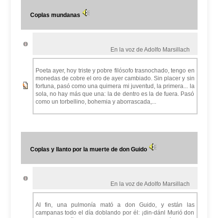
Coplas mundanas
En la voz de Adolfo Marsillach
Poeta ayer, hoy triste y pobre filósofo trasnochado, tengo en
monedas de cobre el oro de ayer cambiado. Sin placer y sin
fortuna, pasó como una quimera mi juventud, la primera... la
sola, no hay más que una: la de dentro es la de fuera. Pasó
como un torbellino, bohemia y aborrascada,...
Coplas y llanto por la muerte de don Guido
En la voz de Adolfo Marsillach
Al fin, una pulmonía mató a don Guido, y están las
campanas todo el día doblando por él: ¡din-dánl Murió don