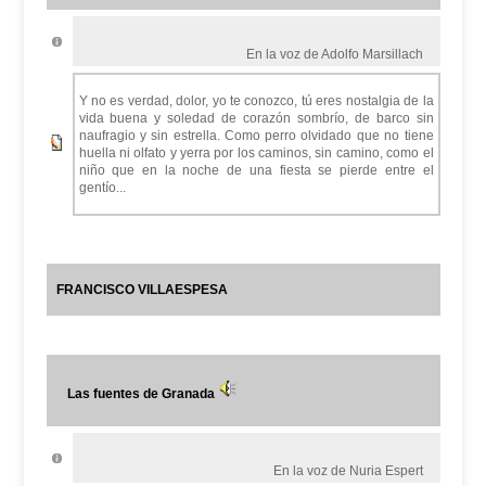
En la voz de Adolfo Marsillach
Y no es verdad, dolor, yo te conozco, tú eres nostalgia de la
vida buena y soledad de corazón sombrío, de barco sin
naufragio y sin estrella. Como perro olvidado que no tiene
huella ni olfato y yerra por los caminos, sin camino, como el
niño que en la noche de una fiesta se pierde entre el
gentío...
FRANCISCO VILLAESPESA
Las fuentes de Granada
En la voz de Nuria Espert