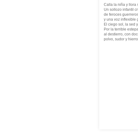
Calla la niña y llora
Un sollozo infantil 
de feroces guerreros
y una voz inflexible 
El ciego sol, la sed y
Por la terrible estep
al destierro, con do
polvo, sudor y hierro