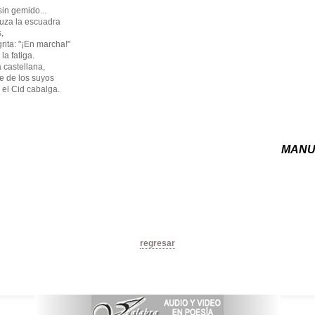
 sin gemido...
cruza la escuadra
,
grita: "¡En marcha!"
 la fatiga.
a castellana,
ce de los suyos
 el Cid cabalga.
MANU
regresar