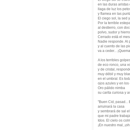
en las duras aristas
llaga de luz los pet
y flamea en las punt
El ciego sol, la sed y
Por la terrible estep
al destierro, con do
polvo, sudor y hierro
Cerrado está el mesó
Nadie responde. Al
y al cuento de las pi
va a ceder... ¡Quema 
A los terribles golpes
de eco ronco, una vo
y de cristal, respon
muy débil y muy bla
en el umbral. Es tod
ojos azules y en los
Oro pálido nimba
su carita curiosa y 
"Buen Cid, pasad... 
arruinará la casa
y sembrará de sal e
que mi padre trabaja
Idos. El cielo os col
¡En nuestro mal, ¡oh