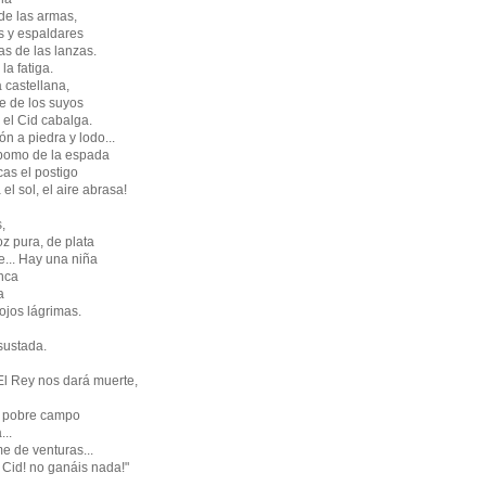
 de las armas,
os y espaldares
as de las lanzas.
 la fatiga.
a castellana,
ce de los suyos
 el Cid cabalga.
n a piedra y lodo...
 pomo de la espada
cas el postigo
el sol, el aire abrasa!
,
z pura, de plata
de... Hay una niña
nca
a
 ojos lágrimas.
asustada.
El Rey nos dará muerte,
l pobre campo
...
me de venturas...
 Cid! no ganáis nada!"