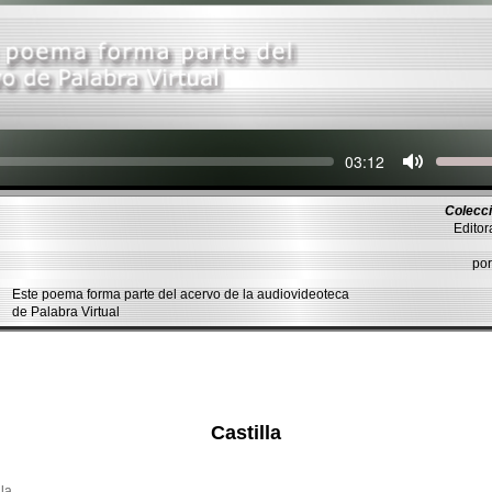
Seek
Current
03:12
time
Colecci
Editor
po
Este poema forma parte del acervo de la audiovideoteca
de Palabra Virtual
Castilla
lla