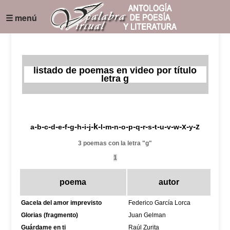
☰ menú
listado de poemas en video por título
letra g
-
-
-
-
-
-
-
-
-
-k-
-
-
-
-
-
-
-
-
-
-
-
-x-
-z
a
b
c
d
e
f
g
h
i
j
l
m
n
o
p
q
r
s
t
u
v
w
y
3 poemas con la letra "g"
1
poema
autor
Gacela del amor imprevisto
Federico García Lorca
Glorias (fragmento)
Juan Gelman
Guárdame en ti
Raúl Zurita