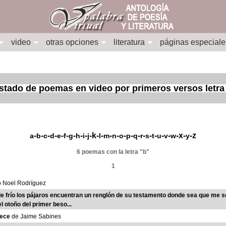
video
otras opciones
literatura
páginas especiale
istado de poemas en video por primeros versos letra
-
-
-
-
-
-
-
-
-
-k-
-
-
-
-
-
-
-
-
-
-
-
-x-
-z
a
b
c
d
e
f
g
h
i
j
l
m
n
o
p
q
r
s
t
u
v
w
y
6 poemas con la letra "b"
1
 Noel Rodríguez
de frío los pájaros encuentran un renglón de su testamento donde sea que me 
 otoño del primer beso...
rece
de Jaime Sabines