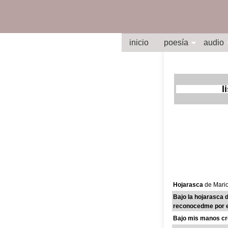
inicio
poesía
audio
l
Hojarasca
de Mario
Bajo la hojarasca 
reconocedme por el
Bajo mis manos c