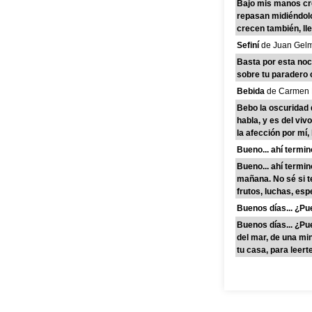
Bajo mis manos cre
repasan midiéndolo
crecen también, lle
Sefiní
de Juan Gel
Basta por esta noc
sobre tu paradero 
Bebida
de Carmen 
Bebo la oscuridad 
habla, y es del viv
la afección por mí, 
Bueno... ahí termin
Bueno... ahí terminó
mañana. No sé si te
frutos, luchas, esp
Buenos días... ¿Pu
Buenos días... ¿Pu
del mar, de una mi
tu casa, para leert