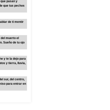
s que pasan y
 de que tus pechos
blar de ti mentir
 del muerto el
n. Sueño de tu ojo
he y te la dejo para
os y tierra, lluvia,
l sur, del centro,
miso para entrar en