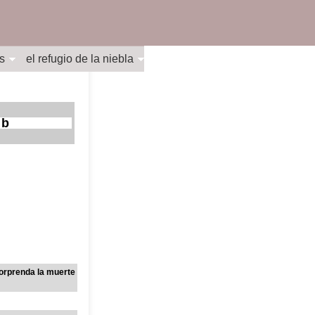
s
el refugio de la niebla
 b
sorprenda la muerte