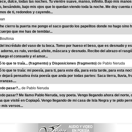
ce, dulce, todas las noches. Tu vientre suave, manso, infinito. Bajo mis mano
, besándolo, bajo mis ojos que lo quedan viendo toda la noche. Me doy cuenta
nos de ti, redondos y cayendo...
man
he cierro la puerta me pongo el saco guardo los papelitos donde no hago sino ha
cuerpo que me has de temblar...
Boullosa
del incrédulo del vaso de tu boca. Tomo por hueso el beso, que es desnudo y es
o adorno, es rulo, verdad, afeite, máscara y desnudo. Recibo del abrazo el rasgó
luego el consuelo y el amor...
ó lo que te traía... (fragmento) y Disposiciones (fragmento)
de Pablo Neruda
 lo que te traía: mi poesía, para ti, para este día, para esta tarde, para esta noc
 dejará pensativa ésta poesía que anda por todas partes: Saca tierra, lluvia, frut
eranzas....
edo pasar?...
de Pablo Neruda
edo pasar? Me llamo Pablo Neruda, soy poeta. Vengo llegando ahora del norte, de
na que visité en Copiapó. Vengo llegando de mi casa de Isla Negra y te pido per
e mis versos...