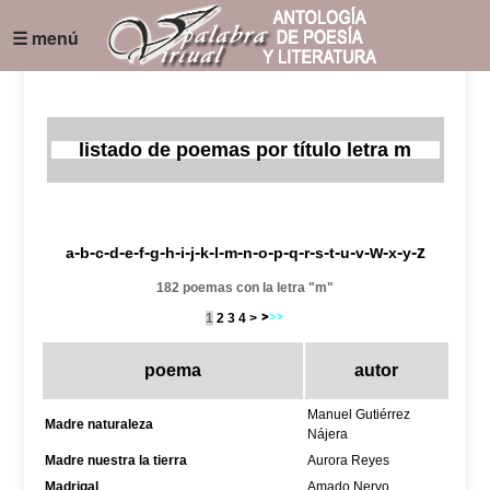
☰ menú
listado de poemas por título letra m
-
-
-
-
-
-
-
-
-
-
-
-
-
-
-
-
-
-
-
-
-
-w-
-
-z
a
b
c
d
e
f
g
h
i
j
k
l
m
n
o
p
q
r
s
t
u
v
x
y
182 poemas con la letra "m"
1
2
3
4
>
poema
autor
Manuel Gutiérrez
Madre naturaleza
Nájera
Madre nuestra la tierra
Aurora Reyes
Madrigal
Amado Nervo