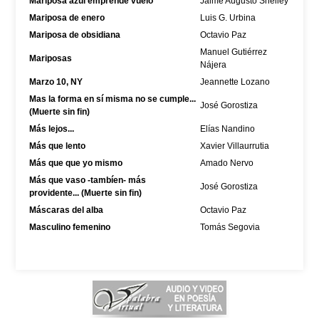
Mariposa azul emprende vuelo
Jaime Augusto Shelley
Mariposa de enero
Luis G. Urbina
Mariposa de obsidiana
Octavio Paz
Manuel Gutiérrez
Mariposas
Nájera
Marzo 10, NY
Jeannette Lozano
Mas la forma en sí misma no se cumple...
José Gorostiza
(Muerte sin fin)
Más lejos...
Elías Nandino
Más que lento
Xavier Villaurrutia
Más que que yo mismo
Amado Nervo
Más que vaso -tambíen- más
José Gorostiza
providente... (Muerte sin fin)
Máscaras del alba
Octavio Paz
Masculino femenino
Tomás Segovia