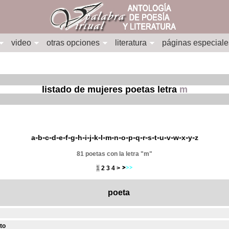
video
otras opciones
literatura
páginas especiale
listado de mujeres poetas letra
m
-
-
-
-
-
-
-
-
-
-
-
-
-
-
-
-
-
-
-
-
-
-
-
-
-
a
b
c
d
e
f
g
h
i
j
k
l
m
n
o
p
q
r
s
t
u
v
w
x
y
z
81 poetas con la letra "m"
1
2
3
4
>
poeta
to