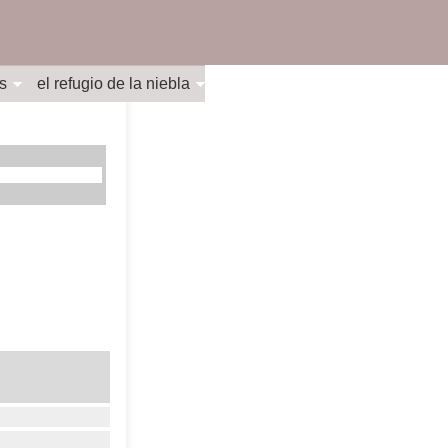
s
el refugio de la niebla