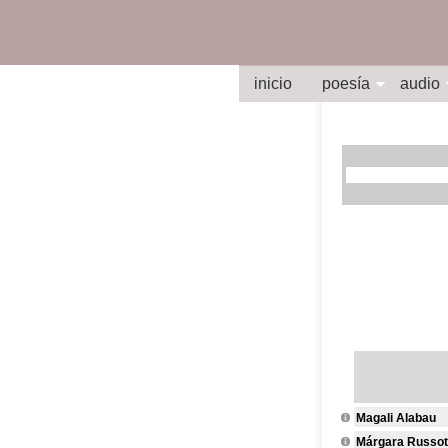
inicio
poesía
audio
Magali Alabau
Márgara Russot