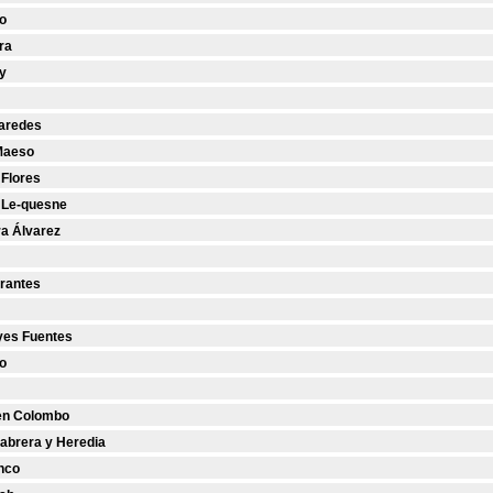
o
ra
y
Paredes
Maeso
 Flores
 Le-quesne
ra Álvarez
Orantes
yes Fuentes
no
en Colombo
abrera y Heredia
nco