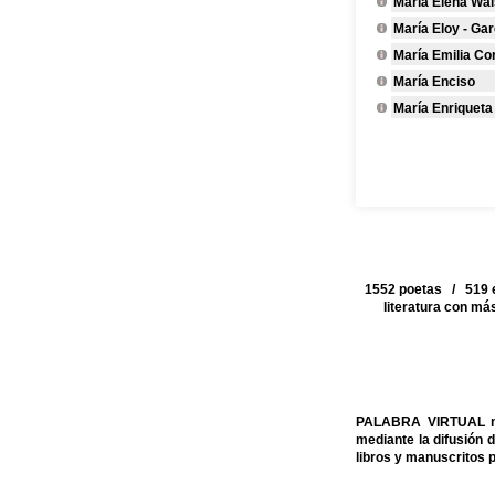
María Elena Wa
María Eloy - Gar
María Emilia Co
María Enciso
María Enriqueta
1552 poetas / 519 e
literatura con má
PALABRA VIRTUAL no p
mediante la difusión 
libros y manuscritos 