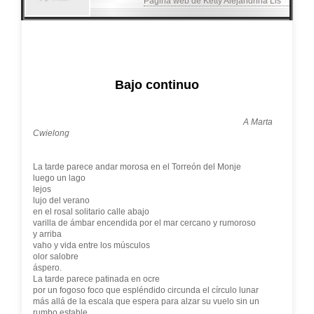
Página web de Ketty Alejandrina Lis
Bajo continuo
A Marta
Cwielong
La tarde parece andar morosa en el Torreón del Monje
luego un lago
lejos
lujo del verano
en el rosal solitario calle abajo
varilla de ámbar encendida por el mar cercano y rumoroso
y arriba
vaho y vida entre los músculos
olor salobre
áspero.
La tarde parece patinada en ocre
por un fogoso foco que espléndido circunda el círculo lunar
más allá de la escala que espera para alzar su vuelo sin un
rumbo estable