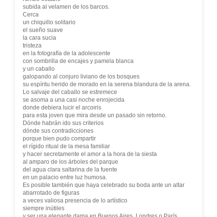
subida al velamen de los barcos.
Cerca
un chiquillo solitario
el sueño suave
la cara sucia
tristeza
en la fotografía de la adolescente
con sombrilla de encajes y pamela blanca
y un caballo
galopando al conjuro liviano de los bosques
su espíritu herido de morado en la serena blandura de la arena.
Lo salvaje del caballo se estremece
se asoma a una casi noche enrojecida
donde debiera lucir el arcoiris
para esta joven que mira desde un pasado sin retorno.
Dónde habrán ido sus criterios
dónde sus contradicciones
porque bien pudo compartir
el rígido ritual de la mesa familiar
y hacer secretamente el amor a la hora de la siesta
al amparo de los árboles del parque
del agua clara saltarina de la fuente
en un palacio entre luz humosa.
Es posible también que haya celebrado su boda ante un altar
abarrotado de figuras
a veces valiosa presencia de lo artístico
siempre inútiles
y ser una elegante dama en Buenos Aires, Londres o París