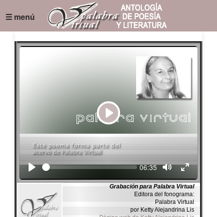
☰ menú
Play
Seek
Current
06:35
time
Grabación para Palabra Virtual
Editora del fonograma:
Palabra Virtual
por Ketty Alejandrina Lis