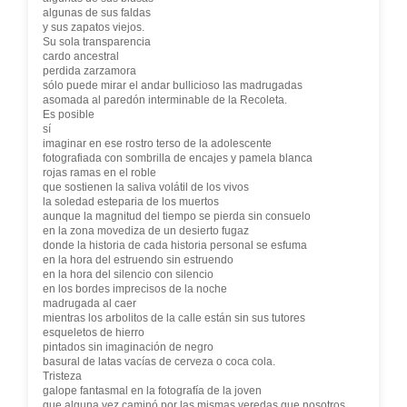
algunas de sus faldas
y sus zapatos viejos.
Su sola transparencia
cardo ancestral
perdida zarzamora
sólo puede mirar el andar bullicioso las madrugadas
asomada al paredón interminable de la Recoleta.
Es posible
sí
imaginar en ese rostro terso de la adolescente
fotografiada con sombrilla de encajes y pamela blanca
rojas ramas en el roble
que sostienen la saliva volátil de los vivos
la soledad esteparia de los muertos
aunque la magnitud del tiempo se pierda sin consuelo
en la zona movediza de un desierto fugaz
donde la historia de cada historia personal se esfuma
en la hora del estruendo sin estruendo
en la hora del silencio con silencio
en los bordes imprecisos de la noche
madrugada al caer
mientras los arbolitos de la calle están sin sus tutores
esqueletos de hierro
pintados sin imaginación de negro
basural de latas vacías de cerveza o coca cola.
Tristeza
galope fantasmal en la fotografía de la joven
que alguna vez caminó por las mismas veredas que nosotros