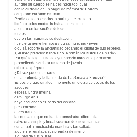
aunque su cuerpo se ha desintegrado igual
con la custodia de un ángel de mármol de Carrara
comprado carísimo en Italia.
Perdió de todos modos la burbuja del misterio
lloró de todos modos la huida del misterio
al entrar en los sueños dulces
turbios
que en las mañanas se deshacen.
Fue ciertamente hermosa y quizá murió muy joven
o quizá soportó la ancianidad cegando el cristal de sus espejos.
¿Su libro preferido habrá sido la romántica historia de María?
Por qué la taiga si hasta ayer parecía florecer la primavera
prometiendo sembrar un ramo de jazmín
sobre sus párpados
¿Tal vez pudo internarse
en la profunda y bella fronda de La Sonata a Kreutzer?
Es posible que en algún momento un ojo zarco detrás de los
azogues
espesa tundra interna
demiurgo en sí
haya escuchado el latido del océano
presumiendo
apresurando
la certeza de que no había demasiadas diferencias
salvo una simple y lineal cuestión de circunstancias
con aquella muchachita marchita y tan callada
a quien le regalaba sus prendas de interior
algunas de sus blusas