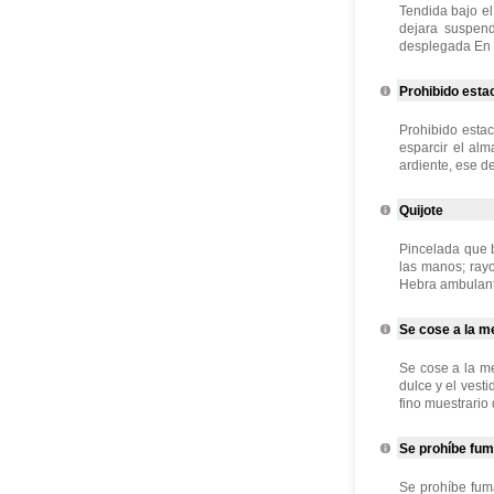
Tendida bajo el
dejara suspend
desplegada En l
Prohibido estac
Prohibido estac
esparcir el alm
ardiente, ese de
Quijote
Pincelada que ba
las manos; ray
Hebra ambulante
Se cose a la me
Se cose a la me
dulce y el vest
fino muestrario 
Se prohíbe fuma
Se prohíbe fum