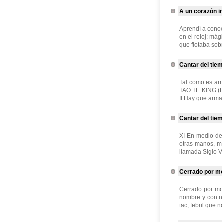
A un corazón i
Aprendí a conoc
en el reloj: má
que flotaba sobr
Cantar del tiem
Tal como es arri
TAO TE KING (Fr
II Hay que arma
Cantar del tiem
XI En medio de 
otras manos, ma
llamada Siglo Ve
Cerrado por mot
Cerrado por mot
nombre y con nu
tac, febril que 