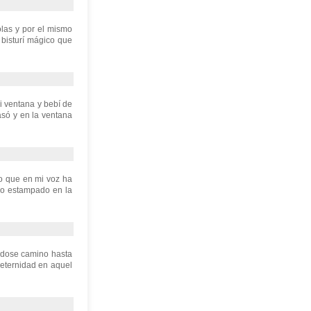
olas y por el mismo
bisturí mágico que
i ventana y bebí de
pasó y en la ventana
lo que en mi voz ha
llo estampado en la
éndose camino hasta
a eternidad en aquel