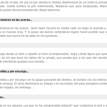
 ala de la vida, De par en par abierta la mirada, Bebiéndose de un sorbo la jorna
ida. Vuelta sombra la piel estremecida, Mariposa que yace traspasada, Bla
a quieta llanura humedecida. Abeja laboriosa ...
ionarse en las aceras...
ionarse en las aceras . Será mejor hacerlo en media calle, es larga la avenida y 
a en nuevas eras. Y si acaso las dulces sementeras logran hacer posible que se
talle que nunca ha de faltar en las quimeras, ...
ja desde el cielo a repartir un bien incomprensible, larga y triste figura que quie
o de sol que besa los labios de la amada, una amada que a los ojos del mundo
 intentando quebrar una muralla. ...
dida y por encargo...
dida y por encargo con la aguja punzante del destino, se bordan con las hebras 
ido amargo. El alma deshilvana su letargo y en las bastas del paso peregrino echib
de ropajes, sin embargo. ...
r...
ar en los salones ¿es que no ha comprendido todavía? que contamina el aire y s