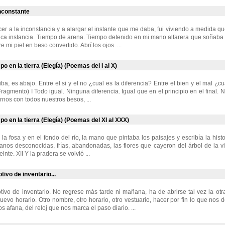
nconstante
er a la inconstancia y a alargar el instante que me daba, fui viviendo a medida qu
gica instancia. Tiempo de arena. Tiempo detenido en mi mano alfarera que soñaba a
e mi piel en beso convertido. Abrí los ojos. ...
po en la tierra (Elegía) (Poemas del I al X)
ba, es abajo. Entre el si y el no ¿cual es la diferencia? Entre el bien y el mal ¿cu
agmento) I Todo igual. Ninguna diferencia. Igual que en el principio en el final. N
rnos con todos nuestros besos, ...
po en la tierra (Elegía) (Poemas del XI al XXX)
la fosa y en el fondo del río, la mano que pintaba los paisajes y escribía la hist
nos desconocidas, frías, abandonadas, las flores que cayeron del árbol de la vi
inte. XII Y la pradera se volvió ...
ivo de inventario...
ivo de inventario. No regrese más tarde ni mañana, ha de abrirse tal vez la ot
evo horario. Otro nombre, otro horario, otro vestuario, hacer por fin lo que nos dé
nos afana, del reloj que nos marca el paso diario. ...