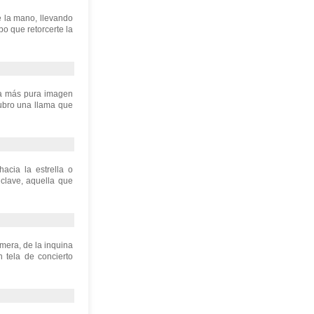
de la mano, llevando
ubo que retorcerte la
 la más pura imagen
ubro una llama que
acia la estrella o
clave, aquella que
imera, de la inquina
n tela de concierto