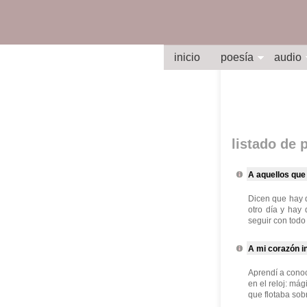
inicio
poesía
audio
listado de
A aquellos que
Dicen que hay 
otro día y hay 
seguir con todo
A mi corazón i
Aprendí a conoc
en el reloj: má
que flotaba sobr