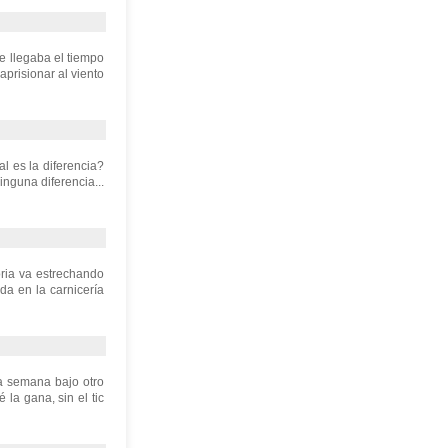
e llegaba el tiempo
prisionar al viento
al es la diferencia?
inguna diferencia...
oria va estrechando
da en la carnicería
ra semana bajo otro
 la gana, sin el tic