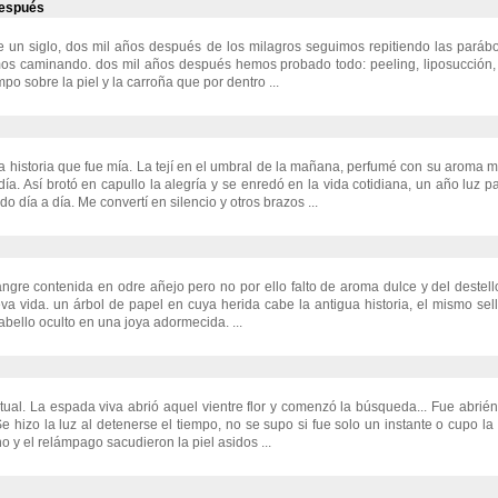
después
e un siglo, dos mil años después de los milagros seguimos repitiendo las paráb
os caminando. dos mil años después hemos probado todo: peeling, liposucción, 
mpo sobre la piel y la carroña que por dentro ...
historia que fue mía. La tejí en el umbral de la mañana, perfumé con su aroma m
día. Así brotó en capullo la alegría y se enredó en la vida cotidiana, un año luz 
do día a día. Me convertí en silencio y otros brazos ...
ngre contenida en odre añejo pero no por ello falto de aroma dulce y del destel
a vida. un árbol de papel en cuya herida cabe la antigua historia, el mismo se
bello oculto en una joya adormecida. ...
ritual. La espada viva abrió aquel vientre flor y comenzó la búsqueda... Fue abri
 Se hizo la luz al detenerse el tiempo, no se supo si fue solo un instante o cupo l
no y el relámpago sacudieron la piel asidos ...