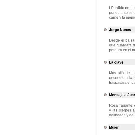
I Perdido en es
por delante solo
carne y la memor
Jorge Nunes
Desde el paisa
que guardara d
perdura en el mi
La clave
Más allá de la
encendiera la 
traspasara el pa
Mensaje a Jua
Rosa fragante, 
y las sierpes 
delineada y del 
Mujer