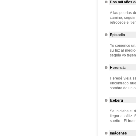
Dos mil años 
A las puertas d
camino, seguim
retrocede el tie
Episodio
Yo comencé una 
su luz al medio
seguía yo tejien
Herencia
Heredé vieja sa
encontrado nuev
sombra de un ca
Iceberg
Se iniciaba el 
llegar al cáliz.
sueño... El true
Imágenes