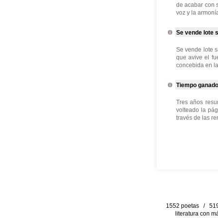
de acabar con s
voz y la armoní
Se vende lote s
Se vende lote s
que avive el fu
concebida en la 
Tiempo ganad
Tres años resu
volteado la pá
través de las ren
1552 poetas / 519 
literatura con m