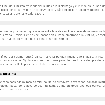
e túnel de sí mismo creyendo ver la luz en la luciérnaga y el infinito en la línea 
 cinco sentidos... ¡y lo sabía todo! Angosto y frágil intelecto, astillado y dudoso. H
ia, bajar la cremallera del saco ...
je huraño y desvelado que acogió entre la niebla mi figura, rescata mi memoria
el amado. Revivo silencios del pasado en el beso amarrado a mi cintura, y desc
nuto ayer eternizado. Entre la brisa fresca del verano, ...
 línea del destino, buscó en su mano la perdida huella que indicara la ruta h
luz en el camino. Siguió avanzando en paso peregrino, es busca siempre de la 
redón que sella la puerta entre lo humano y lo divino. ...
na Rosa Pita
enseña desplegada, rosa de miel, de luz, de primavera, entre todas las rosas la pr
alejada. Rosa, por dulces sorbos habitada, de las palabras laboriosa obrera, e
sutil aroma prisionera. ...