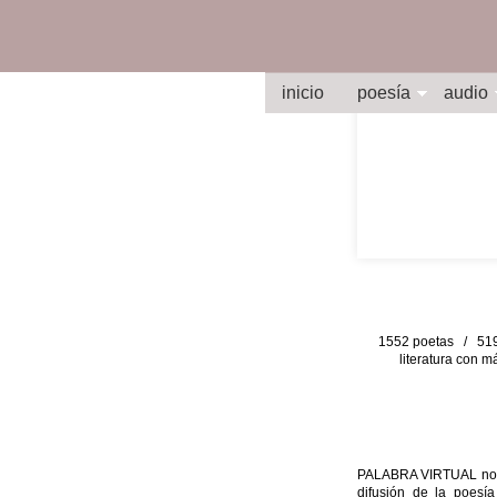
inicio
poesía
audio
1552 poetas / 519 
literatura con m
PALABRA VIRTUAL no per
difusión de la poesía