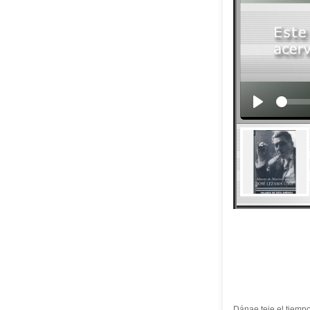
Dánae teje el tiempo