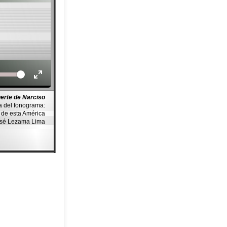
Volume
erte de Narciso
a del fonograma:
de esta América
osé Lezama Lima