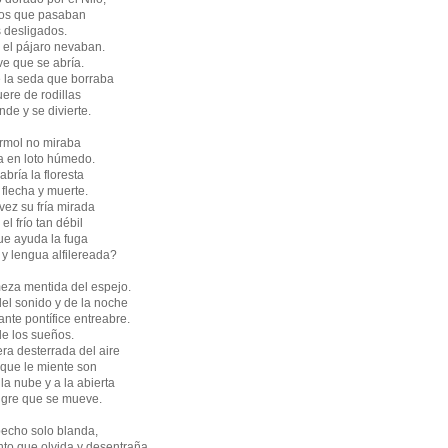
ios que pasaban
s desligados.
 el pájaro nevaban.
ve que se abría.
 la seda que borraba
ere de rodillas
nde y se divierte.
ármol no miraba
ía en loto húmedo.
 abría la floresta
 flecha y muerte.
vez su fría mirada
el frío tan débil
que ayuda la fuga
a y lengua alfilereada?
meza mentida del espejo.
del sonido y de la noche
ante pontífice entreabre.
de los sueños.
era desterrada del aire
e que le miente son
la nube y a la abierta
gre que se mueve.
echo solo blanda,
nto que olvida y desentraña.