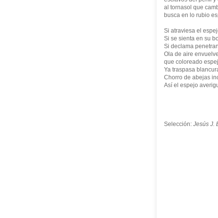
al tornasol que camb
busca en lo rubio es
Si atraviesa el espe
Si se sienta en su b
Si declama penetran 
Ola de aire envuelve
que coloreado espej
Ya traspasa blancura
Chorro de abejas in
Así el espejo averig
Selección:
Jesús J.