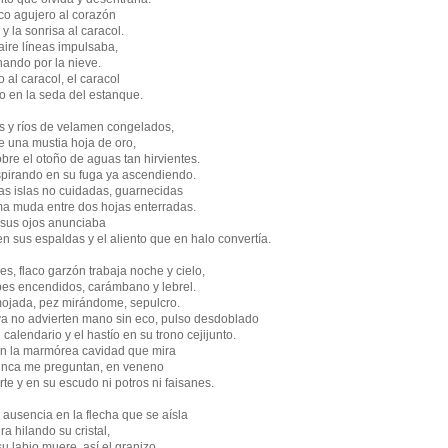
co agujero al corazón
y la sonrisa al caracol.
aire líneas impulsaba,
nando por la nieve.
 al caracol, el caracol
o en la seda del estanque.
es y ríos de velamen congelados,
e una mustia hoja de oro,
obre el otoño de aguas tan hirvientes.
spirando en su fuga ya ascendiendo.
las islas no cuidadas, guarnecidas
oma muda entre dos hojas enterradas.
e sus ojos anunciaba
en sus espaldas y el aliento que en halo convertía.
, flaco garzón trabaja noche y cielo,
erpes encendidos, carámbano y lebrel.
ojada, pez mirándome, sepulcro.
ya no advierten mano sin eco, pulso desdoblado
calendario y el hastío en su trono cejijunto.
en la marmórea cavidad que mira
unca me preguntan, en veneno
te y en su escudo ni potros ni faisanes.
ausencia en la flecha que se aísla
ra hilando su cristal,
su labio muere, así el granizo