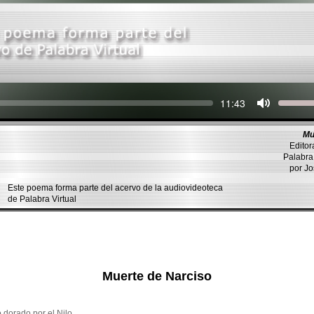
Seek
Current
11:43
time
Mu
Editor
Palabra 
por J
Este poema forma parte del acervo de la audiovideoteca
de Palabra Virtual
Muerte de Narciso
 dorado por el Nilo,