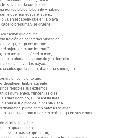
troza la mirada que le ciñe,
ma por los labios, laberinto y halago
a fuente que humedece el sueño.
jo ya en el cabello que en la playa
 cabello pregunta y se divierte.
la ascensión que asume.
ntia traición de confitados mirabeles,
 o navega, ciego desterrado?
r el pájaro en mano terrenal?
o, la mano que la cárcel mueve,
entre la piedra, el carbunclo y la doncella.
unta con la nieve desmayada,
no círculos que la pulpa abandona sumergida.
 ceñida en ceniciento airón
s desalojan, timbre ausente
iernos redobles sus extremos.
n los durmientes, fruncen las olas
 ajedrez dormido, su insepulta tiara.
blanda el frío pico del hirviente cisne.
s diamantes; pluma cambiante: terso atlas.
egan las olas, blanda muerte el relámpago en sus venas.
 el labio las ofrece.
 cuelan agua de luna.
on los que más se apresuran,
n el grito, silbo enmascarado, entre frentes y garfios.