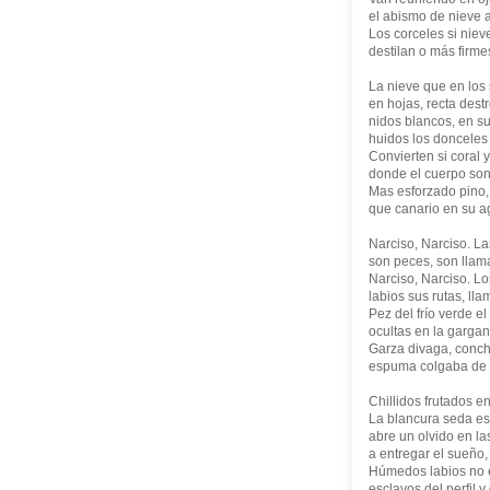
el abismo de nieve a
Los corceles si niev
destilan o más firme
La nieve que en los 
en hojas, recta destr
nidos blancos, en su
huidos los donceles
Convierten si coral 
donde el cuerpo son
Mas esforzado pino
que canario en su ag
Narciso, Narciso. La
son peces, son llam
Narciso, Narciso. Lo
labios sus rutas, ll
Pez del frío verde el
ocultas en la gargant
Garza divaga, concha
espuma colgaba de l
Chillidos frutados en
La blancura seda e
abre un olvido en la
a entregar el sueño, 
Húmedos labios no e
esclavos del perfil 