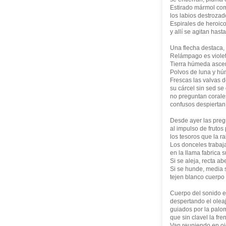
Estirado mármol com
los labios destrozad
Espirales de heroic
y allí se agitan has
Una flecha destaca,
Relámpago es violeta 
Tierra húmeda ascend
Polvos de luna y húm
Frescas las valvas d
su cárcel sin sed se
no preguntan corales
confusos despiertan
Desde ayer las pregu
al impulso de fruto
los tesoros que la r
Los donceles trabaja
en la llama fabrica 
Si se aleja, recta ab
Si se hunde, media s
tejen blanco cuerpo 
Cuerpo del sonido 
despertando el olea
guiados por la palom
que sin clavel la fr
Van reuniendo en ojo