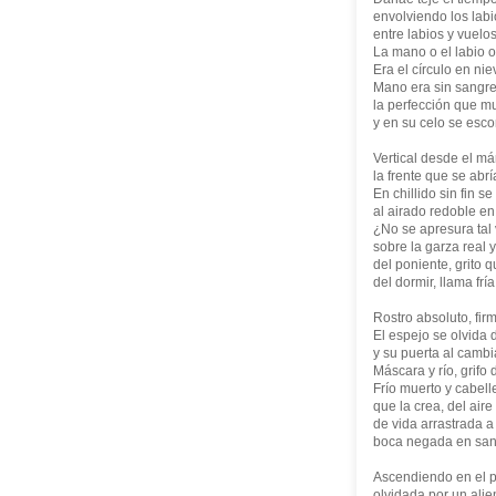
envolviendo los lab
entre labios y vuelo
La mano o el labio o
Era el círculo en nie
Mano era sin sangre
la perfección que mu
y en su celo se esco
Vertical desde el m
la frente que se abr
En chillido sin fin se
al airado redoble en
¿No se apresura tal 
sobre la garza real y 
del poniente, grito 
del dormir, llama frí
Rostro absoluto, fir
El espejo se olvida 
y su puerta al cambi
Máscara y río, grifo 
Frío muerto y cabell
que la crea, del air
de vida arrastrada a 
boca negada en san
Ascendiendo en el p
olvidada por un alie