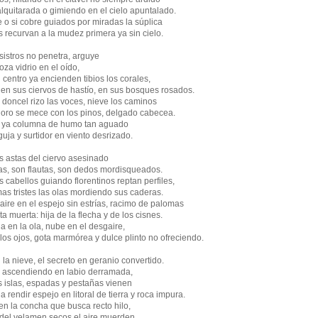
lquitarada o gimiendo en el cielo apuntalado.
e o si cobre guiados por miradas la súplica
s recurvan a la mudez primera ya sin cielo.
sistros no penetra, arguye
oza vidrio en el oído,
 centro ya encienden tibios los corales,
 en sus ciervos de hastío, en sus bosques rosados.
y doncel rizo las voces, nieve los caminos
oro se mece con los pinos, delgado cabecea.
, ya columna de humo tan aguado
uja y surtidor en viento desrizado.
s astas del ciervo asesinado
as, son flautas, son dedos mordisqueados.
s cabellos guiando florentinos reptan perfiles,
amas tristes las olas mordiendo sus caderas.
 aire en el espejo sin estrías, racimo de palomas
a muerta: hija de la flecha y de los cisnes.
 en la ola, nube en el desgaire,
os ojos, gota marmórea y dulce plinto no ofreciendo.
 la nieve, el secreto en geranio convertido.
s ascendiendo en labio derramada,
s islas, espadas y pestañas vienen
a rendir espejo en litoral de tierra y roca impura.
n la concha que busca recto hilo,
y del velamen secos el aire muerden