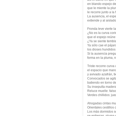
en blando espejo des
que le miente la plu
le recorre junto a l
La ausencia, el espe
extiende y al aislado
Fronda leve vierte 
¿No es la curva cori
que el espejo reúne
¿Ya se siente tembla
Ya sólo cae el pájar
los dioses hundidos 
Si la ausencia preg
forma en la pluma, 
Triste recorre curva
el espacio que mano
y avivado azafrán, t
Convocados se agita
batiendo en torno de
Su insepulta madera 
Reluce muelle: falso
Verdes chillidos: ju
Ahogadas cintas mudo
Orientales cestillos
Los más dormidos s
se entierran, pluma e