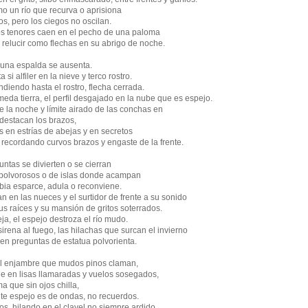
o un río que recurva o aprisiona
os, pero los ciegos no oscilan.
os tenores caen en el pecho de una paloma
ta relucir como flechas en su abrigo de noche.
 una espalda se ausenta.
si alfiler en la nieve y terco rostro.
iendo hasta el rostro, flecha cerrada.
eda tierra, el perfil desgajado en la nube que es espejo.
e la noche y límite airado de las conchas en
 destacan los brazos,
 en estrías de abejas y en secretos
 recordando curvos brazos y engaste de la frente.
ntas se divierten o se cierran
s polvorosos o de islas donde acampan
abia esparce, adula o reconviene.
n en las nueces y el surtidor de frente a su sonido
sus raíces y su mansión de gritos soterrados.
eja, el espejo destroza el río mudo.
irena al fuego, las hilachas que surcan el invierno
en preguntas de estatua polvorienta.
el enjambre que mudos pinos claman,
je en lisas llamaradas y vuelos sosegados,
a que sin ojos chilla,
ente espejo es de ondas, no recuerdos.
s, hilando en el clavel no siempre ardido