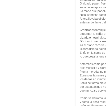
Olvidado papel, fres
saltante se apresura 
La mano que por el 
seca, sonrisas cami
Ahora llevaba el oído
enterrando firme oíd
Granizados toronjil
aguardan la señal d
alzada en espiral, s
Dócil rubí queda su
Ya el otoño recorre 
islas y aislada pal
El río en la suma d
lo que pesa la luna 
Antorchas como peces
arco y cestillo y si
Pluma morada, no m
Ecuestres faisanes 
los dedos en inmóvil 
Lenta se forma ola 
por espaldas que n
que nunca se pervier
Como se derrama la 
y como la fresa respi
así el otoño en que 