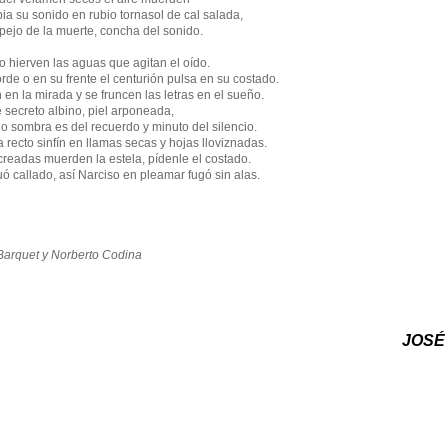
ia su sonido en rubio tornasol de cal salada,
pejo de la muerte, concha del sonido.
jo hierven las aguas que agitan el oído.
orde o en su frente el centurión pulsa en su costado.
en la mirada y se fruncen las letras en el sueño.
 secreto albino, piel arponeada,
o sombra es del recuerdo y minuto del silencio.
 recto sinfín en llamas secas y hojas lloviznadas.
creadas muerden la estela, pídenle el costado.
uó callado, así Narciso en pleamar fugó sin alas.
 Barquet y Norberto Codina
JOSÉ