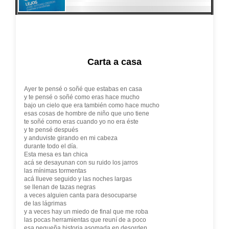
Carta a casa
Ayer te pensé o soñé que estabas en casa
y te pensé o soñé como eras hace mucho
bajo un cielo que era también como hace mucho
esas cosas de hombre de niño que uno tiene
te soñé como eras cuando yo no era éste
y te pensé después
y anduviste girando en mi cabeza
durante todo el día.
Esta mesa es tan chica
acá se desayunan con su ruido los jarros
las mínimas tormentas
acá llueve seguido y las noches largas
se llenan de tazas negras
a veces alguien canta para desocuparse
de las lágrimas
y a veces hay un miedo de final que me roba
las pocas herramientas que reuní de a poco
esa pequeña historia asomada en desorden