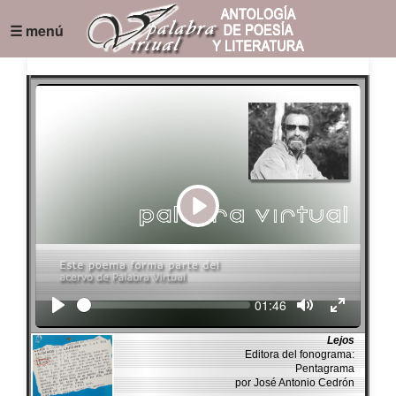
☰ menú
Play
Seek
Current
01:46
time
Lejos
Editora del fonograma:
Pentagrama
por José Antonio Cedrón