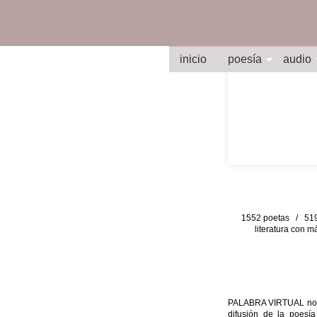
inicio
poesía
audio
1552 poetas / 519 
literatura con m
PALABRA VIRTUAL no per
difusión de la poesía