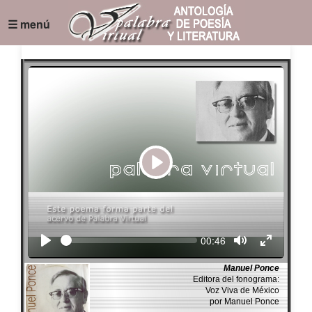
☰ menú
Play
Seek
Current
00:46
time
Manuel Ponce
Editora del fonograma:
Voz Viva de México
por Manuel Ponce