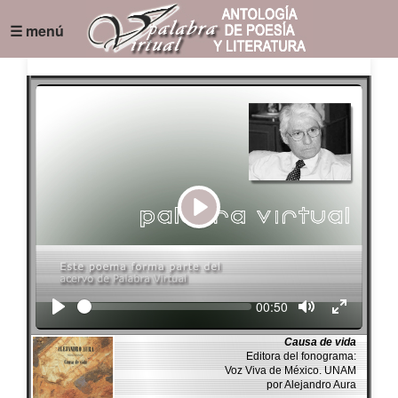
☰ menú
Play
Seek
Current
00:50
time
Causa de vida
Editora del fonograma:
Voz Viva de México. UNAM
por Alejandro Aura