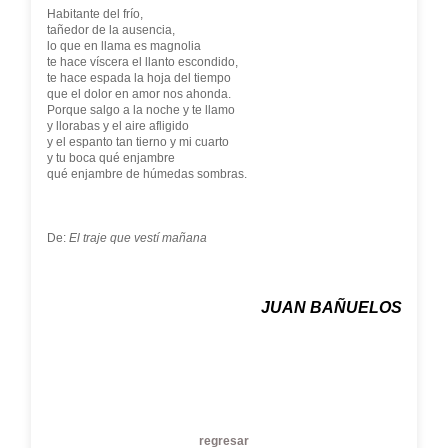
Habitante del frío,
tañedor de la ausencia,
lo que en llama es magnolia
te hace víscera el llanto escondido,
te hace espada la hoja del tiempo
que el dolor en amor nos ahonda.
Porque salgo a la noche y te llamo
y llorabas y el aire afligido
y el espanto tan tierno y mi cuarto
y tu boca qué enjambre
qué enjambre de húmedas sombras.
De:
El traje que vestí mañana
JUAN BAÑUELOS
regresar