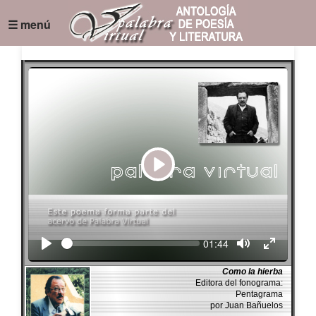
☰ menú
Play
Seek
Current
01:44
time
Como la hierba
Editora del fonograma:
Pentagrama
por Juan Bañuelos