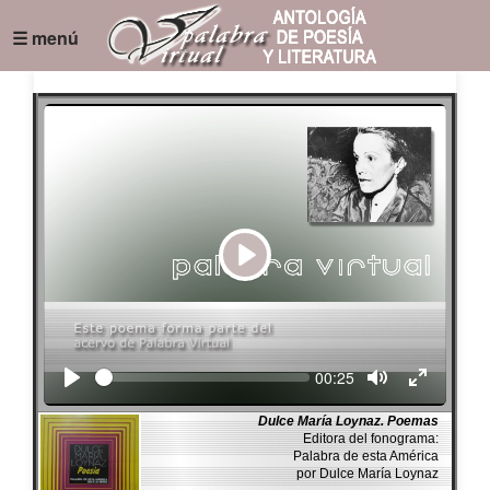
☰ menú
Play
Seek
Current
00:25
time
Dulce María Loynaz. Poemas
Editora del fonograma:
Palabra de esta América
por Dulce María Loynaz