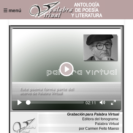
☰ menú
Play
Seek
Current
02:11
time
Grabación para Palabra Virtual
Editora del fonograma:
Palabra Virtual
por Carmen Feito Maeso