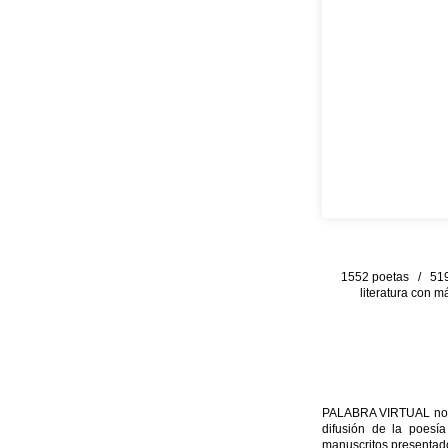
1552 poetas / 519 
literatura con m
PALABRA VIRTUAL no per
difusión de la poesía
manuscritos presentado