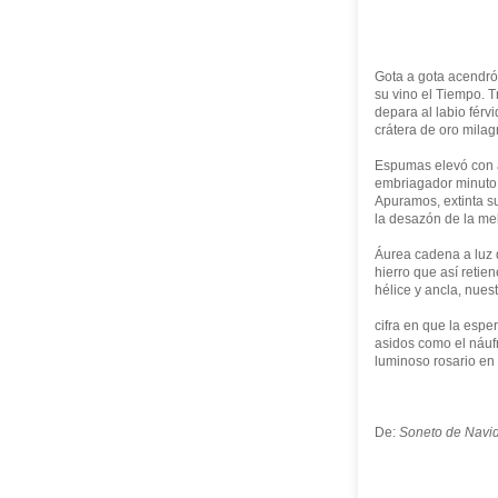
Gota a gota acendró 
su vino el Tiempo. 
depara al labio férv
crátera de oro milag
Espumas elevó con 
embriagador minuto 
Apuramos, extinta s
la desazón de la me
Áurea cadena a luz
hierro que así retie
hélice y ancla, nues
cifra en que la espe
asidos como el náuf
luminoso rosario en 
De:
Soneto de Navi