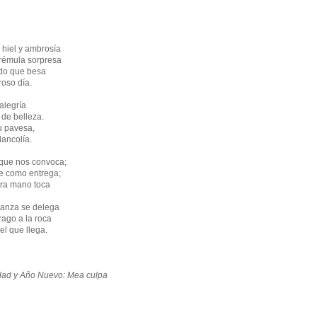
hiel y ambrosía
Trémula sorpresa
ido que besa
roso día.
alegría
de belleza.
u pavesa,
lancolía.
 que nos convoca;
ne como entrega;
tra mano toca
ranza se delega
rago a la roca
el que llega.
dad y Año Nuevo: Mea culpa