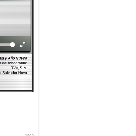
Volume
dad y Año Nuevo
a del fonograma:
RVV, S. A.
or Salvador Novo
1960