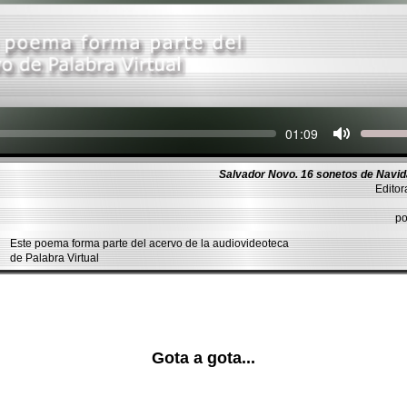
Seek
Current
01:09
time
Salvador Novo. 16 sonetos de Navi
Editor
p
Este poema forma parte del acervo de la audiovideoteca
de Palabra Virtual
Gota a gota...