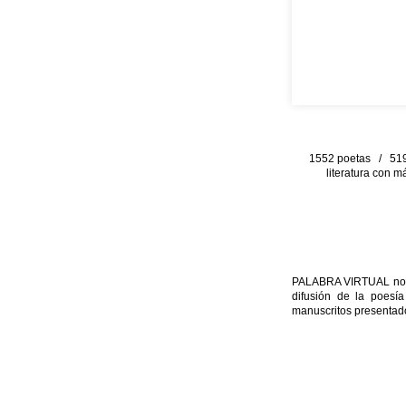
1552 poetas / 519 
literatura con m
PALABRA VIRTUAL no per
difusión de la poesía
manuscritos presentado