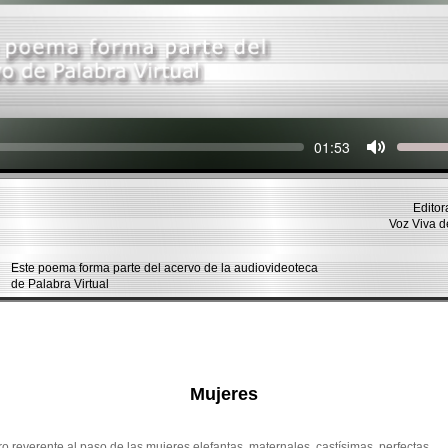
Seek
Current
01:53
time
Editor
Voz Viva 
Este poema forma parte del acervo de la audiovideoteca
de Palabra Virtual
Mujeres
reverente al paso de las mujeres elefantas, maternales, castísimas, perfectas.