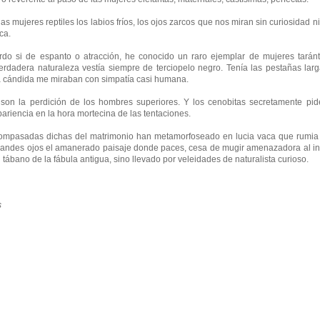
las mujeres reptiles los labios fríos, los ojos zarcos que nos miran sin curiosida
ca.
do si de espanto o atracción, he conocido un raro ejemplar de mujeres taránt
erdadera naturaleza vestía siempre de terciopelo negro. Tenía las pestañas lar
la cándida me miraban con simpatía casi humana.
son la perdición de los hombres superiores. Y los cenobitas secretamente pid
apariencia en la hora mortecina de las tentaciones.
acompasadas dichas del matrimonio han metamorfoseado en lucia vaca que rumia 
randes ojos el amanerado paisaje donde paces, cesa de mugir amenazadora al i
l tábano de la fábula antigua, sino llevado por veleidades de naturalista curioso.
s