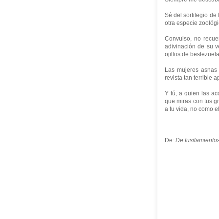
Sé del sortilegio de 
otra especie zoológi
Convulso, no recuer
adivinación de su v
ojillos de bestezue
Las mujeres asnas 
revista tan terrible 
Y tú, a quien las 
que miras con tus g
a tu vida, no como e
De:
De fusilamiento