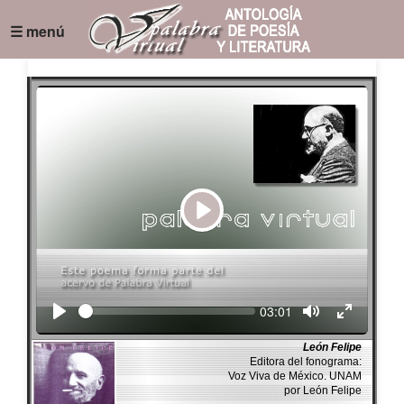
☰ menú
Play
Seek
Current
03:01
time
León Felipe
Editora del fonograma:
Voz Viva de México. UNAM
por León Felipe