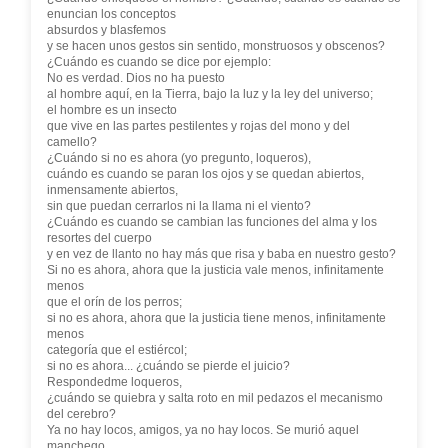
enuncian los conceptos
absurdos y blasfemos
y se hacen unos gestos sin sentido, monstruosos y obscenos?
¿Cuándo es cuando se dice por ejemplo:
No es verdad. Dios no ha puesto
al hombre aquí, en la Tierra, bajo la luz y la ley del universo;
el hombre es un insecto
que vive en las partes pestilentes y rojas del mono y del
camello?
¿Cuándo si no es ahora (yo pregunto, loqueros),
cuándo es cuando se paran los ojos y se quedan abiertos,
inmensamente abiertos,
sin que puedan cerrarlos ni la llama ni el viento?
¿Cuándo es cuando se cambian las funciones del alma y los
resortes del cuerpo
y en vez de llanto no hay más que risa y baba en nuestro gesto?
Si no es ahora, ahora que la justicia vale menos, infinitamente
menos
que el orín de los perros;
si no es ahora, ahora que la justicia tiene menos, infinitamente
menos
categoría que el estiércol;
si no es ahora... ¿cuándo se pierde el juicio?
Respondedme loqueros,
¿cuándo se quiebra y salta roto en mil pedazos el mecanismo
del cerebro?
Ya no hay locos, amigos, ya no hay locos. Se murió aquel
manchego,