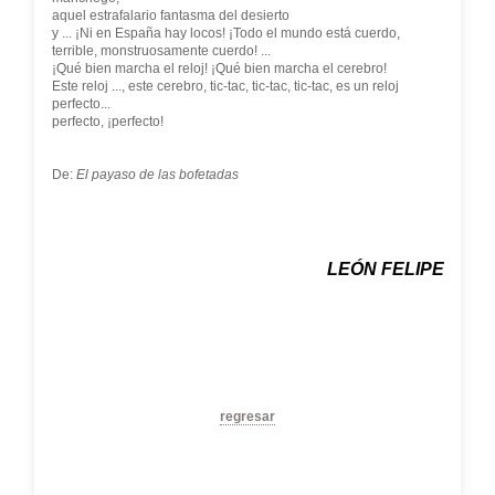
aquel estrafalario fantasma del desierto
y ... ¡Ni en España hay locos! ¡Todo el mundo está cuerdo,
terrible, monstruosamente cuerdo! ...
¡Qué bien marcha el reloj! ¡Qué bien marcha el cerebro!
Este reloj ..., este cerebro, tic-tac, tic-tac, tic-tac, es un reloj
perfecto...
perfecto, ¡perfecto!
De:
El payaso de las bofetadas
LEÓN FELIPE
regresar