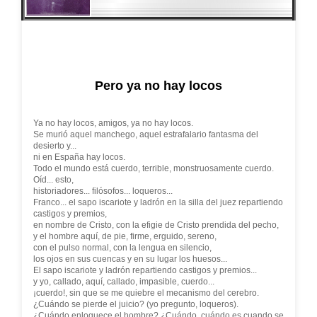
Pero ya no hay locos
Ya no hay locos, amigos, ya no hay locos.
Se murió aquel manchego, aquel estrafalario fantasma del
desierto y...
ni en España hay locos.
Todo el mundo está cuerdo, terrible, monstruosamente cuerdo.
Oíd... esto,
historiadores... filósofos... loqueros...
Franco... el sapo iscariote y ladrón en la silla del juez repartiendo
castigos y premios,
en nombre de Cristo, con la efigie de Cristo prendida del pecho,
y el hombre aquí, de pie, firme, erguido, sereno,
con el pulso normal, con la lengua en silencio,
los ojos en sus cuencas y en su lugar los huesos...
El sapo iscariote y ladrón repartiendo castigos y premios...
y yo, callado, aquí, callado, impasible, cuerdo...
¡cuerdo!, sin que se me quiebre el mecanismo del cerebro.
¿Cuándo se pierde el juicio? (yo pregunto, loqueros).
¿Cuándo enloquece el hombre? ¿Cuándo, cuándo es cuando se