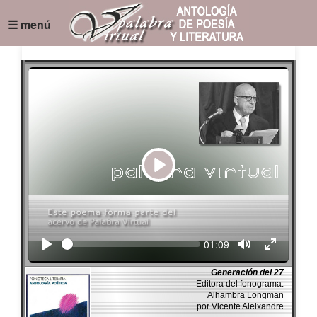
☰ menú
Play
Seek
Current
01:09
time
Generación del 27
Editora del fonograma:
Alhambra Longman
por Vicente Aleixandre