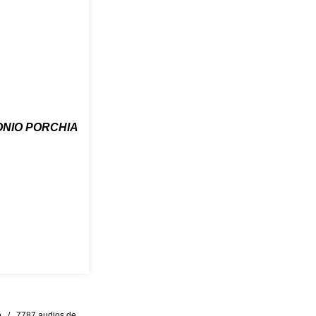
NIO PORCHIA
eo / 7787 audios de