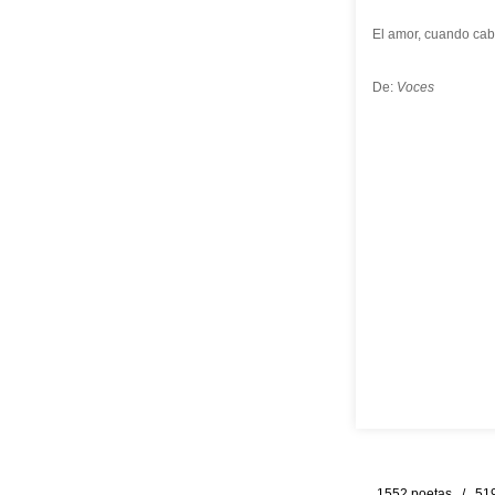
El amor, cuando cabe 
De:
Voces
1552 poetas / 519 