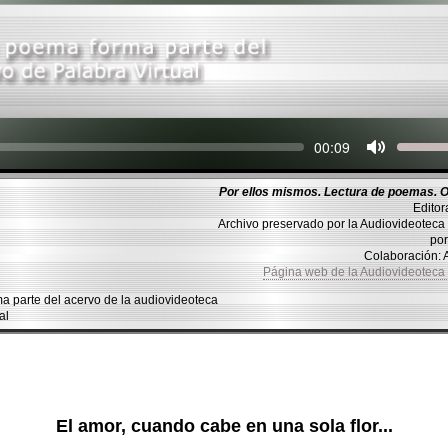
Seek
Current
00:09
time
Por ellos mismos. Lectura de poemas. O
Editor
Archivo preservado por la Audiovideotec
po
Colaboración:
Página web de la Audiovideotec
parte del acervo de la audiovideoteca
al
El amor, cuando cabe en una sola flor...