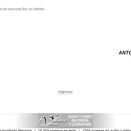
en una sola flor, es infinito.
ANTO
regresar
escritores literarios / 16,458 poemas en texto / 4356 poemas en audio y vid