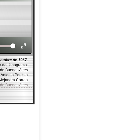
Volume
ctubre de 1967.
a del fonograma:
a de Buenos Aires
r Antonio Porchia
 Alejandra Correa
a de Buenos Aires