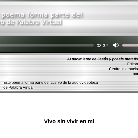
Seek
Current
03:32
time
Al nacimiento de Jesús y poesía metafísi
Editor
Centro Internacio
po
Este poema forma parte del acervo de la audiovideoteca
de Palabra Virtual
Vivo sin vivir en mí