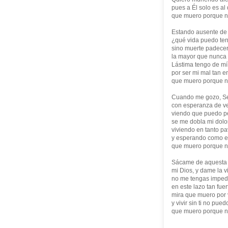
pues a Él solo es al
que muero porque n
Estando ausente de t
¿qué vida puedo ten
sino muerte padece
la mayor que nunca 
Lástima tengo de mí
por ser mi mal tan e
que muero porque n
Cuando me gozo, Se
con esperanza de ve
viendo que puedo pe
se me dobla mi dolo
viviendo en tanto pa
y esperando como 
que muero porque n
Sácame de aquesta 
mi Dios, y dame la v
no me tengas imped
en este lazo tan fuer
mira que muero por 
y vivir sin ti no pued
que muero porque n