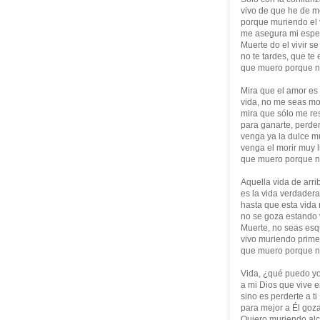
vivo de que he de mo
porque muriendo el v
me asegura mi espe
Muerte do el vivir se
no te tardes, que te 
que muero porque n
Mira que el amor es 
vida, no me seas mo
mira que sólo me res
para ganarte, perder
venga ya la dulce m
venga el morir muy l
que muero porque n
Aquella vida de arri
es la vida verdadera
hasta que esta vida
no se goza estando 
Muerte, no seas esq
vivo muriendo prime
que muero porque n
Vida, ¿qué puedo yo
a mi Dios que vive e
sino es perderte a ti
para mejor a Él goz
Quiero muriendo al