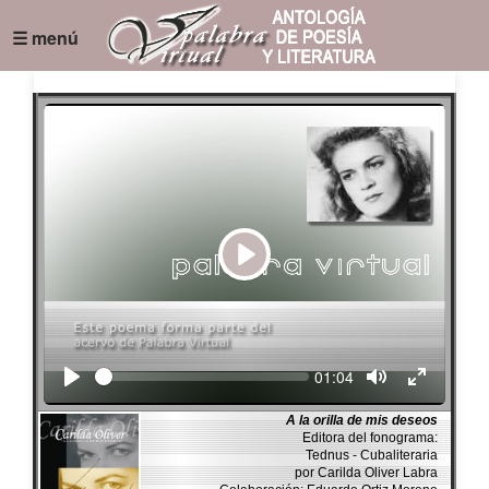
☰ menú
Play
Seek
Current
01:04
time
A la orilla de mis deseos
Editora del fonograma:
Tednus - Cubaliteraria
por Carilda Oliver Labra