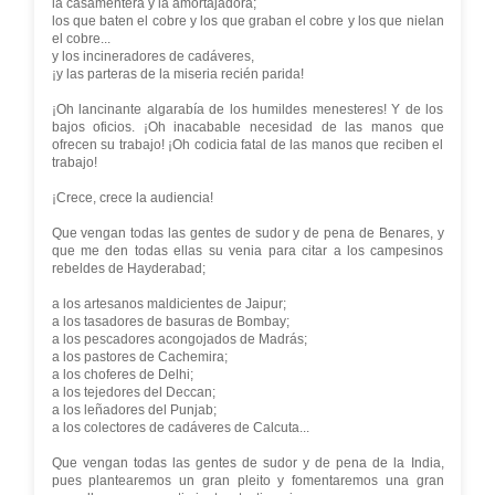
la casamentera y la amortajadora;
los que baten el cobre y los que graban el cobre y los que nielan
el cobre...
y los incineradores de cadáveres,
¡y las parteras de la miseria recién parida!
¡Oh lancinante algarabía de los humildes menesteres! Y de los
bajos oficios. ¡Oh inacabable necesidad de las manos que
ofrecen su trabajo! ¡Oh codicia fatal de las manos que reciben el
trabajo!
¡Crece, crece la audiencia!
Que vengan todas las gentes de sudor y de pena de Benares, y
que me den todas ellas su venia para citar a los campesinos
rebeldes de Hayderabad;
a los artesanos maldicientes de Jaipur;
a los tasadores de basuras de Bombay;
a los pescadores acongojados de Madrás;
a los pastores de Cachemira;
a los choferes de Delhi;
a los tejedores del Deccan;
a los leñadores del Punjab;
a los colectores de cadáveres de Calcuta...
Que vengan todas las gentes de sudor y de pena de la India,
pues plantearemos un gran pleito y fomentaremos una gran