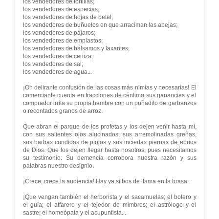
los vendedores de tortillas;
los vendedores de especias;
los vendedores de hojas de betel;
los vendedores de buñuelos en que arraciman las abejas;
los vendedores de pájaros;
los vendedores de emplastos;
los vendedores de bálsamos y laxantes;
los vendedores de ceniza;
los vendedores de sal;
los vendedores de agua...
¡Oh delirante confusión de las cosas más nimias y necesarias! El
comerciante cuenta en fracciones de céntimo sus ganancias y el
comprador irrita su propia hambre con un puñadito de garbanzos
o recontados granos de arroz.
Que abran el parque de los profetas y los dejen venir hasta mí,
con sus salientes ojos alucinados, sus arremolinadas greñas,
sus barbas cundidas de piojos y sus inciertas piernas de ebrios
de Dios. Que los dejen llegar hasta nosotros, pues necesitamos
su testimonio. Su demencia corrobora nuestra razón y sus
palabras nuestro designio.
¡Crece, crece la audiencia! Hay ya silbos de llama en la brasa.
¡Que vengan también el herborista y el sacamuelas; el botero y
el guía; el alfarero y el tejedor de mimbres; el astrólogo y el
sastre; el homeópata y el acupuntista...