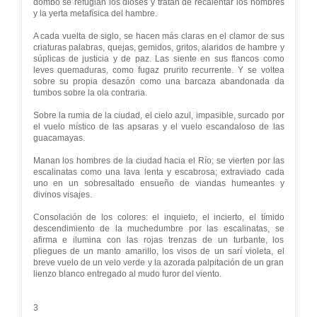
dombo se refugian los dioses y tratan de recalentar los hombres
y la yerta metafísica del hambre.
A cada vuelta de siglo, se hacen más claras en el clamor de sus
criaturas palabras, quejas, gemidos, gritos, alaridos de hambre y
súplicas de justicia y de paz. Las siente en sus flancos como
leves quemaduras, como fugaz prurito recurrente. Y se voltea
sobre su propia desazón como una barcaza abandonada da
tumbos sobre la ola contraria.
Sobre la rumia de la ciudad, el cielo azul, impasible, surcado por
el vuelo místico de las apsaras y el vuelo escandaloso de las
guacamayas.
Manan los hombres de la ciudad hacia el Río; se vierten por las
escalinatas como una lava lenta y escabrosa; extraviado cada
uno en un sobresaltado ensueño de viandas humeantes y
divinos visajes.
Consolación de los colores: el inquieto, el incierto, el tímido
descendimiento de la muchedumbre por las escalinatas, se
afirma e ilumina con las rojas trenzas de un turbante, los
pliegues de un manto amarillo, los visos de un sarí violeta, el
breve vuelo de un velo verde y la azorada palpitación de un gran
lienzo blanco entregado al mudo furor del viento.
3