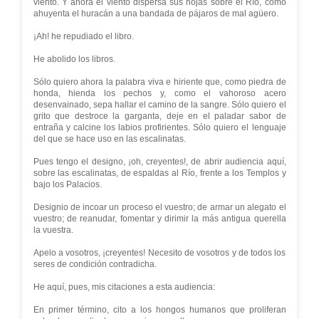
viento. Y ahora el viento dispersa sus hojas sobre el Río, como
ahuyenta el huracán a una bandada de pájaros de mal agüero.
¡Ah! he repudiado el libro.
He abolido los libros.
Sólo quiero ahora la palabra viva e hiriente que, como piedra de
honda, hienda los pechos y, como el vahoroso acero
desenvainado, sepa hallar el camino de la sangre. Sólo quiero el
grito que destroce la garganta, deje en el paladar sabor de
entraña y calcine los labios profirientes. Sólo quiero el lenguaje
del que se hace uso en las escalinatas.
Pues tengo el designo, ¡oh, creyentes!, de abrir audiencia aquí,
sobre las escalinatas, de espaldas al Río, frente a los Templos y
bajo los Palacios.
Designio de incoar un proceso el vuestro; de armar un alegato el
vuestro; de reanudar, fomentar y dirimir la más antigua querella
la vuestra.
Apelo a vosotros, ¡creyentes! Necesito de vosotros y de todos los
seres de condición contradicha.
He aquí, pues, mis citaciones a esta audiencia:
En primer término, cito a los hongos humanos que proliferan