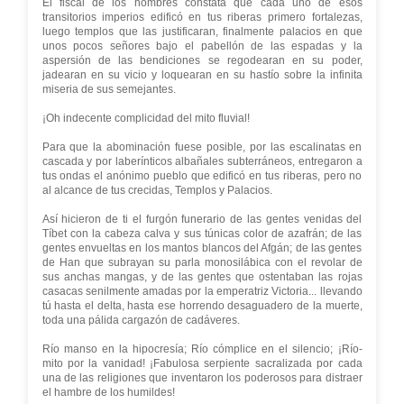
El fiscal de los hombres constata que cada uno de esos
transitorios imperios edificó en tus riberas primero fortalezas,
luego templos que las justificaran, finalmente palacios en que
unos pocos señores bajo el pabellón de las espadas y la
aspersión de las bendiciones se regodearan en su poder,
jadearan en su vicio y loquearan en su hastío sobre la infinita
miseria de sus semejantes.
¡Oh indecente complicidad del mito fluvial!
Para que la abominación fuese posible, por las escalinatas en
cascada y por laberínticos albañales subterráneos, entregaron a
tus ondas el anónimo pueblo que edificó en tus riberas, pero no
al alcance de tus crecidas, Templos y Palacios.
Así hicieron de ti el furgón funerario de las gentes venidas del
Tíbet con la cabeza calva y sus túnicas color de azafrán; de las
gentes envueltas en los mantos blancos del Afgán; de las gentes
de Han que subrayan su parla monosilábica con el revolar de
sus anchas mangas, y de las gentes que ostentaban las rojas
casacas senilmente amadas por la emperatriz Victoria... llevando
tú hasta el delta, hasta ese horrendo desaguadero de la muerte,
toda una pálida cargazón de cadáveres.
Río manso en la hipocresía; Río cómplice en el silencio; ¡Río-
mito por la vanidad! ¡Fabulosa serpiente sacralizada por cada
una de las religiones que inventaron los poderosos para distraer
el hambre de los humildes!