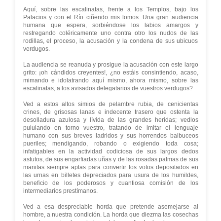
Aquí, sobre las escalinatas, frente a los Templos, bajo los
Palacios y con el Río ciñendo mis lomos. Una gran audiencia
humana que espera, sorbiéndose los labios amargos y
restregando coléricamente uno contra otro los nudos de las
rodillas, el proceso, la acusación y la condena de sus ubicuos
verdugos.
La audiencia se reanuda y prosigue la acusación con este largo
grito: ¡oh cándidos creyentes!, ¿no estáis consintiendo, acaso,
mimando e idolatrando aquí mismo, ahora mismo, sobre las
escalinatas, a los avisados delegatarios de vuestros verdugos?
Ved a estos altos simios de pelambre rubia, de cenicientas
crines, de grisosas lanas e indecente trasero que ostenta la
desolladura azulosa y lívida de las grandes heridas; vedlos
pululando en torno vuestro, tratando de imitar el lenguaje
humano con sus breves ladridos y sus horrendos balbuceos
pueriles; mendigando, robando o exigiendo toda cosa;
infatigables en la actividad codiciosa de sus largos dedos
astutos, de sus engarfiadas uñas y de las rosadas palmas de sus
manitas siempre aptas para convertir los votos depositados en
las urnas en billetes depreciados para usura de los humildes,
beneficio de los poderosos y cuantiosa comisión de los
intermediarios prestímanos.
Ved a esa despreciable horda que pretende asemejarse al
hombre, a nuestra condición. La horda que diezma las cosechas