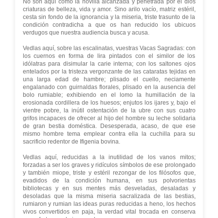
No son aquí como la novilla alcanzada y penetrada por el dios
criaturas de belleza, vida y amor. Sino arilo vacío, matriz estéril,
cesta sin fondo de la ignorancia y la miseria, triste trasunto de la
condición contradicha a que os han reducido los ubicuos
verdugos que nuestra audiencia busca y acusa.
Vedlas aquí, sobre las escalinatas, vuestras Vacas Sagradas: con
los cuernos en forma de lira pintados con el similor de los
idólatras para disimular la carie interna; con los saltones ojos
entelados por la tristeza vergonzante de las cataratas tejidas en
una larga edad de hambre; plisado el cuello, neciamente
engalanado con guirnaldas florales, plisado en la ausencia del
bolo rumiable; exhibiendo en el lomo la humillación de la
erosionada cordillera de los huesos; enjutos los ijares y, bajo el
vientre pobre, la inútil ostentación de la ubre con sus cuatro
grifos incapaces de ofrecer al hijo del hombre su leche solidaria
de gran bestia doméstica. Desesperada, acaso, de que ese
mismo hombre tema emplear contra ella la cuchilla para su
sacrificio redentor de Ifigenia bovina.
Vedlas aquí, reducidas a la inutilidad de los vanos mitos;
forzadas a ser los graves y ridículos símbolos de ese prolongado
y también miope, triste y estéril rezongar de los filósofos que,
evadidos de la condición humana, en sus polvorientas
bibliotecas y en sus mentes más desveladas, desaladas y
desoladas que la misma miseria sacralizada de las bestias,
rumiaron y rumian las ideas puras reducidas a heno, los hechos
vivos convertidos en paja, la verdad vital trocada en conserva