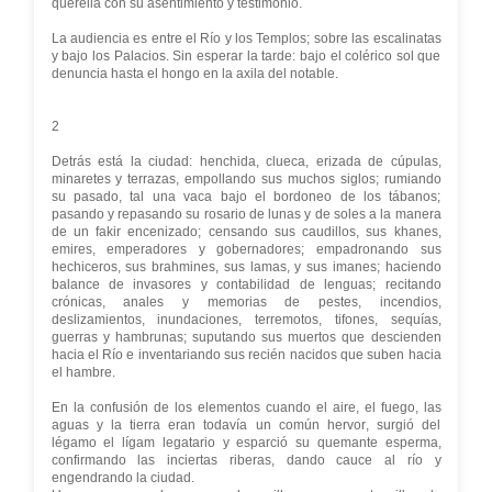
querella con su asentimiento y testimonio.
La audiencia es entre el Río y los Templos; sobre las escalinatas
y bajo los Palacios. Sin esperar la tarde: bajo el colérico sol que
denuncia hasta el hongo en la axila del notable.
2
Detrás está la ciudad: henchida, clueca, erizada de cúpulas,
minaretes y terrazas, empollando sus muchos siglos; rumiando
su pasado, tal una vaca bajo el bordoneo de los tábanos;
pasando y repasando su rosario de lunas y de soles a la manera
de un fakir encenizado; censando sus caudillos, sus khanes,
emires, emperadores y gobernadores; empadronando sus
hechiceros, sus brahmines, sus lamas, y sus imanes; haciendo
balance de invasores y contabilidad de lenguas; recitando
crónicas, anales y memorias de pestes, incendios,
deslizamientos, inundaciones, terremotos, tifones, sequías,
guerras y hambrunas; suputando sus muertos que descienden
hacia el Río e inventariando sus recién nacidos que suben hacia
el hambre.
En la confusión de los elementos cuando el aire, el fuego, las
aguas y la tierra eran todavía un común hervor, surgió del
légamo el lígam legatario y esparció su quemante esperma,
confirmando las inciertas riberas, dando cauce al río y
engendrando la ciudad.