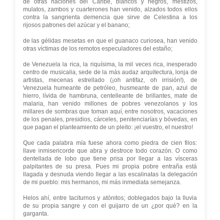
de otras naciones del Caribe, blancos y negros, mestizos,
mulatos, zambos y cuarterones han venido, alzados todos ellos
contra la sangrienta demencia que sirve de Celestina a los
rijosos patrones del azúcar y el banano;
de las gélidas mesetas en que el guanaco curiosea, han venido
otras víctimas de los remotos especuladores del estaño;
de Venezuela la rica, la riquísima, la mil veces rica, inesperado
centro de musicalia, sede de la más audaz arquitectura, lonja de
artistas, mecenas estrellado (¡oh antifaz, oh irrisión!), de
Venezuela humeante de petróleo, husmeante de pan, azul de
hierro, lívida de hambruna, centelleante de brillantes, mate de
malaria, han venido millones de pobres venezolanos y los
millares de sombras que toman aquí, entre nosotros, vacaciones
de los penales, presidios, cárceles, penitenciarías y bóvedas, en
que pagan el planteamiento de un pleito: ¡el vuestro, el nuestro!
Que cada palabra mía fuese ahora como piedra de cien filos:
llave inmisericorde que abra y destroce todo corazón. O como
dentellada de lobo que tiene prisa por llegar a las vísceras
palpitantes de su presa. Pues mi propia pobre entraña está
llagada y desnuda viendo llegar a las escalinatas la delegación
de mi pueblo: mis hermanos, mi más inmediata semejanza.
Helos ahí, entre taciturnos y atónitos; doblegados bajo la lluvia
de su propia sangre y con el guijarro de un ¿por qué? en la
garganta.