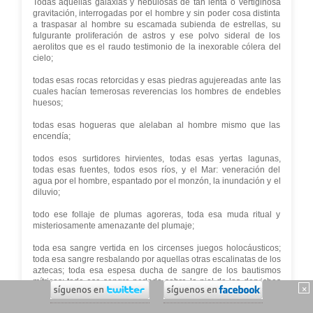
Todas aquellas galaxias y nebulosas de tan lenta o vertiginosa
gravitación, interrogadas por el hombre y sin poder cosa distinta
a traspasar al hombre su escamada subienda de estrellas, su
fulgurante proliferación de astros y ese polvo sideral de los
aerolitos que es el raudo testimonio de la inexorable cólera del
cielo;
todas esas rocas retorcidas y esas piedras agujereadas ante las
cuales hacían temerosas reverencias los hombres de endebles
huesos;
todas esas hogueras que alelaban al hombre mismo que las
encendía;
todos esos surtidores hirvientes, todas esas yertas lagunas,
todas esas fuentes, todos esos ríos, y el Mar: veneración del
agua por el hombre, espantado por el monzón, la inundación y el
diluvio;
todo ese follaje de plumas agoreras, toda esa muda ritual y
misteriosamente amenazante del plumaje;
toda esa sangre vertida en los circenses juegos holocáusticos;
toda esa sangre resbalando por aquellas otras escalinatas de los
aztecas; toda esa espesa ducha de sangre de los bautismos
mítricos; toda esa sangre perlada sobre la piel de los derviches
×
flagelantes; toda esa sangre bebida en el cáliz católico; toda esa
sangre desatada en las degollinas de los Bandoleros de Dios;