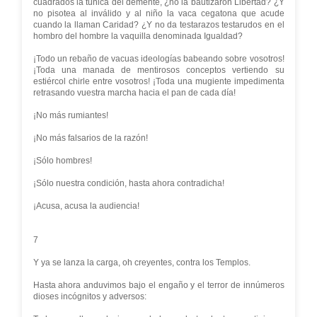
cuadrados la túnica del demente, ¿no la bautizaron Libertad? ¿Y
no pisotea al inválido y al niño la vaca cegatona que acude
cuando la llaman Caridad? ¿Y no da testarazos testarudos en el
hombro del hombre la vaquilla denominada Igualdad?
¡Todo un rebaño de vacuas ideologías babeando sobre vosotros!
¡Toda una manada de mentirosos conceptos vertiendo su
estiércol chirle entre vosotros! ¡Toda una mugiente impedimenta
retrasando vuestra marcha hacia el pan de cada día!
¡No más rumiantes!
¡No más falsarios de la razón!
¡Sólo hombres!
¡Sólo nuestra condición, hasta ahora contradicha!
¡Acusa, acusa la audiencia!
7
Y ya se lanza la carga, oh creyentes, contra los Templos.
Hasta ahora anduvimos bajo el engaño y el terror de innúmeros
dioses incógnitos y adversos: