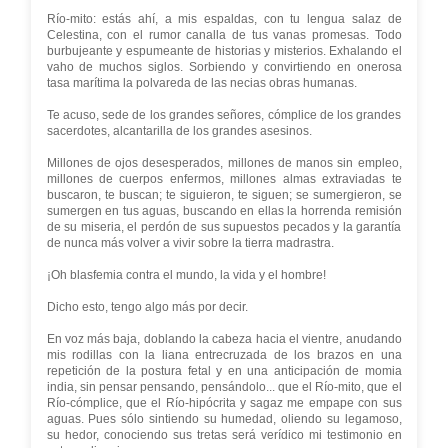
Río-mito: estás ahí, a mis espaldas, con tu lengua salaz de
Celestina, con el rumor canalla de tus vanas promesas. Todo
burbujeante y espumeante de historias y misterios. Exhalando el
vaho de muchos siglos. Sorbiendo y convirtiendo en onerosa
tasa marítima la polvareda de las necias obras humanas.
Te acuso, sede de los grandes señores, cómplice de los grandes
sacerdotes, alcantarilla de los grandes asesinos.
Millones de ojos desesperados, millones de manos sin empleo,
millones de cuerpos enfermos, millones almas extraviadas te
buscaron, te buscan; te siguieron, te siguen; se sumergieron, se
sumergen en tus aguas, buscando en ellas la horrenda remisión
de su miseria, el perdón de sus supuestos pecados y la garantía
de nunca más volver a vivir sobre la tierra madrastra.
¡Oh blasfemia contra el mundo, la vida y el hombre!
Dicho esto, tengo algo más por decir.
En voz más baja, doblando la cabeza hacia el vientre, anudando
mis rodillas con la liana entrecruzada de los brazos en una
repetición de la postura fetal y en una anticipación de momia
india, sin pensar pensando, pensándolo... que el Río-mito, que el
Río-cómplice, que el Río-hipócrita y sagaz me empape con sus
aguas. Pues sólo sintiendo su humedad, oliendo su legamoso,
su hedor, conociendo sus tretas será verídico mi testimonio en