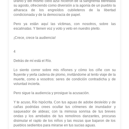
uranio y del mismo cielo azul hicieron de la sangrienta titeretada
su agosto, ofreciendo como diversión a la agonía de un pueblo la
alharaca de los engreídos cubileteros de la libertad
condicionada y de la democracia de papel.
Pero ya están aquí las víctimas, con nosotros, sobre las
escalinatas. Y tienen voz y voto y veto en nuestro pleito.
¡Crece, crece la audiencia!
4
Detrás de mí está el Río.
Lo siento correr sobre mis riñones y cómo los ciñe con su
fluyente y yerta cadena de plomo, invitándome al lento viaje de la
muerte, como a vosotros: seres de condición contradicha y de
voluntad incierta.
Pero sigue la audiencia y prosigue la acusación.
Y te acuso, Río hipócrita. Con tus aguas de adobe desleído y de
cañas podridas crees ocultar tus crímenes de inundador y
saqueador de aldeas; con la mimosa sonrisa de tus breves
ondas y los arrebatos de tus remolinos danzantes, procuras
disimular el rapto de los niños y las mozas que bajaron de los
pueblos sedientos para mirarse en tus sucias aguas.