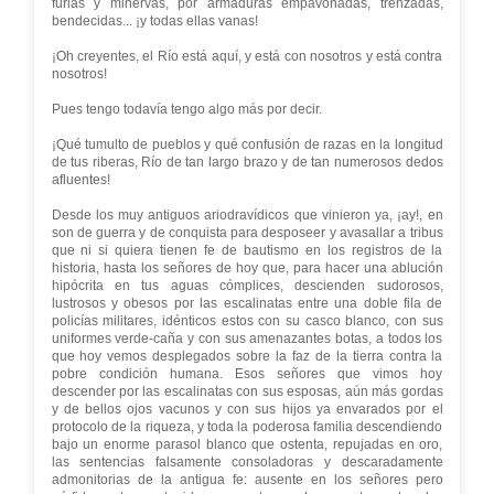
furias y minervas, por armaduras empavonadas, trenzadas,
bendecidas... ¡y todas ellas vanas!
¡Oh creyentes, el Río está aquí, y está con nosotros y está contra
nosotros!
Pues tengo todavía tengo algo más por decir.
¡Qué tumulto de pueblos y qué confusión de razas en la longitud
de tus riberas, Río de tan largo brazo y de tan numerosos dedos
afluentes!
Desde los muy antiguos ariodravídicos que vinieron ya, ¡ay!, en
son de guerra y de conquista para desposeer y avasallar a tribus
que ni si quiera tienen fe de bautismo en los registros de la
historia, hasta los señores de hoy que, para hacer una ablución
hipócrita en tus aguas cómplices, descienden sudorosos,
lustrosos y obesos por las escalinatas entre una doble fila de
policías militares, idénticos estos con su casco blanco, con sus
uniformes verde-caña y con sus amenazantes botas, a todos los
que hoy vemos desplegados sobre la faz de la tierra contra la
pobre condición humana. Esos señores que vimos hoy
descender por las escalinatas con sus esposas, aún más gordas
y de bellos ojos vacunos y con sus hijos ya envarados por el
protocolo de la riqueza, y toda la poderosa familia descendiendo
bajo un enorme parasol blanco que ostenta, repujadas en oro,
las sentencias falsamente consoladoras y descaradamente
admonitorias de la antigua fe: ausente en los señores pero