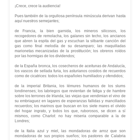
¡Crece, crece la audiencia!
Pues también de la orgullosa península minúscula derivan hasta
aquí nuestros semejantes;
de Francia, la bien garnida, los mineros silicosos, los
recogedores de remolacha, los galanes sin techo, los ancianos
que abren la espita del gas y escuchan la silbante canción del
gas como final melodía de su desamparo; las maquilladas
marionetas mecanizadas de la prostitución; los obreros roídos
por las hormigas de los dividendos;
de la España bronca, los cosecheros de aceitunas de Andalucía,
los vascos de sellada furia, los asturianos cosidos de recuerdos
como de cicatrices: todos los españoles humillados y ofendidos;
de la imperial Britania, los lémures humanos de los slums
londinenses; los labriegos que revientan de fatiga y de hambre
sobre los terrones de Irlanda; las viejas que vendimian el vino de
su embriaguez en lagares de esperanzas fallidas y mancillados
recuerdos; los marinos que buscan en los siete mares el olvido
del hogar ingrato, y todos los que, ruborosos, se dicen a sí
mismos, como Charlot: no hay miseria comparable a la de
Londres;
de la Italia azul y miel, las mondadoras de arroz que son
mondadoras de sus propios sueños; los pastores de Calabria