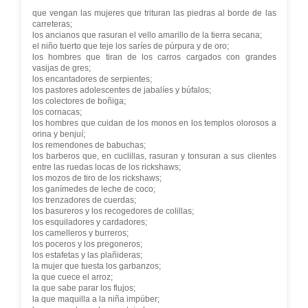
que vengan las mujeres que trituran las piedras al borde de las
carreteras;
los ancianos que rasuran el vello amarillo de la tierra secana;
el niño tuerto que teje los saríes de púrpura y de oro;
los hombres que tiran de los carros cargados con grandes
vasijas de gres;
los encantadores de serpientes;
los pastores adolescentes de jabalíes y búfalos;
los colectores de boñiga;
los cornacas;
los hombres que cuidan de los monos en los templos olorosos a
orina y benjuí;
los remendones de babuchas;
los barberos que, en cuclillas, rasuran y tonsuran a sus clientes
entre las ruedas locas de los rickshaws;
los mozos de tiro de los rickshaws;
los ganímedes de leche de coco;
los trenzadores de cuerdas;
los basureros y los recogedores de colillas;
los esquiladores y cardadores;
los camelleros y burreros;
los poceros y los pregoneros;
los estafetas y las plañideras;
la mujer que tuesta los garbanzos;
la que cuece el arroz;
la que sabe parar los flujos;
la que maquilla a la niña impúber;