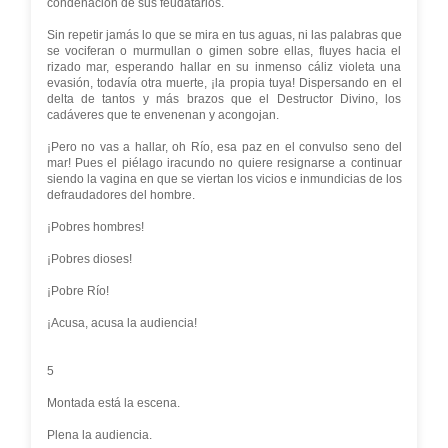
condenación de sus feudatarios.
Sin repetir jamás lo que se mira en tus aguas, ni las palabras que
se vociferan o murmullan o gimen sobre ellas, fluyes hacia el
rizado mar, esperando hallar en su inmenso cáliz violeta una
evasión, todavía otra muerte, ¡la propia tuya! Dispersando en el
delta de tantos y más brazos que el Destructor Divino, los
cadáveres que te envenenan y acongojan.
¡Pero no vas a hallar, oh Río, esa paz en el convulso seno del
mar! Pues el piélago iracundo no quiere resignarse a continuar
siendo la vagina en que se viertan los vicios e inmundicias de los
defraudadores del hombre.
¡Pobres hombres!
¡Pobres dioses!
¡Pobre Río!
¡Acusa, acusa la audiencia!
5
Montada está la escena.
Plena la audiencia.