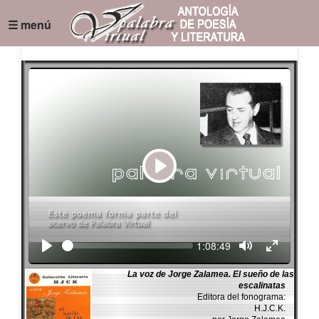
☰ menú
Play
Seek
Current
1:08:49
time
La voz de Jorge Zalamea. El sueño de las
escalinatas
Editora del fonograma:
H.J.C.K.