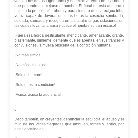
vuestra desdeñosa ignorancia y el definitivo exilio de esa horda
que pretende asemejarse al hombre. El fiscal de esta audiencia
os pide la proscripción ahora y para siempre de esa exigua tribu
voraz, capaz de devorar en unas horas la cosecha sembrada,
cuidada, saneada y recogida en las cuatro largas estaciones en
las cuales levanta, amasa y cuece el hombre su pan escaso!
¡Fuera esa horda gesticulante, mendicante, amenazante, orante,
blasfemante, gimiente, demente que es apenas, en sus trances y
convulsiones, la mueca obscena de la condición humana!
¡No más simios!
¡No más símbolos!
¡Sólo el hombre!
¡Sólo nuestra condición!
¡Acusa, acusa la audiencia!
6
Debo también, oh creyentes, denunciar la estulticia, el abuso y el
mito de las Vacas Sagradas que ambulan, torpes y lentas, por
estas escalinatas.