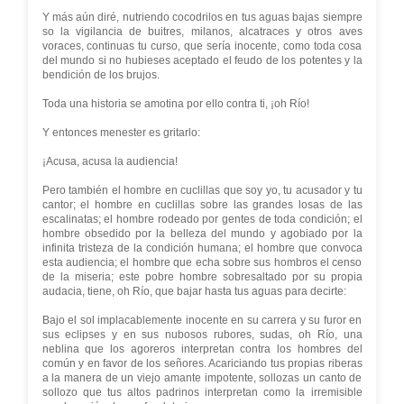
Y más aún diré, nutriendo cocodrilos en tus aguas bajas siempre
so la vigilancia de buitres, milanos, alcatraces y otros aves
voraces, continuas tu curso, que sería inocente, como toda cosa
del mundo si no hubieses aceptado el feudo de los potentes y la
bendición de los brujos.
Toda una historia se amotina por ello contra ti, ¡oh Río!
Y entonces menester es gritarlo:
¡Acusa, acusa la audiencia!
Pero también el hombre en cuclillas que soy yo, tu acusador y tu
cantor; el hombre en cuclillas sobre las grandes losas de las
escalinatas; el hombre rodeado por gentes de toda condición; el
hombre obsedido por la belleza del mundo y agobiado por la
infinita tristeza de la condición humana; el hombre que convoca
esta audiencia; el hombre que echa sobre sus hombros el censo
de la miseria; este pobre hombre sobresaltado por su propia
audacia, tiene, oh Río, que bajar hasta tus aguas para decirte:
Bajo el sol implacablemente inocente en su carrera y su furor en
sus eclipses y en sus nubosos rubores, sudas, oh Río, una
neblina que los agoreros interpretan contra los hombres del
común y en favor de los señores. Acariciando tus propias riberas
a la manera de un viejo amante impotente, sollozas un canto de
sollozo que tus altos padrinos interpretan como la irremisible