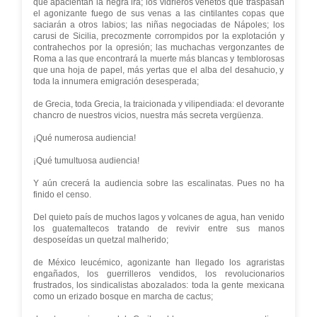
que apacientan la negra ira; los vidrieros vénetos que traspasan
el agonizante fuego de sus venas a las cintilantes copas que
saciarán a otros labios; las niñas negociadas de Nápoles; los
carusi de Sicilia, precozmente corrompidos por la explotación y
contrahechos por la opresión; las muchachas vergonzantes de
Roma a las que encontrará la muerte más blancas y temblorosas
que una hoja de papel, más yertas que el alba del desahucio, y
toda la innumera emigración desesperada;
de Grecia, toda Grecia, la traicionada y vilipendiada: el devorante
chancro de nuestros vicios, nuestra más secreta vergüenza.
¡Qué numerosa audiencia!
¡Qué tumultuosa audiencia!
Y aún crecerá la audiencia sobre las escalinatas. Pues no ha
finido el censo.
Del quieto país de muchos lagos y volcanes de agua, han venido
los guatemaltecos tratando de revivir entre sus manos
desposeídas un quetzal malherido;
de México leucémico, agonizante han llegado los agraristas
engañados, los guerrilleros vendidos, los revolucionarios
frustrados, los sindicalistas abozalados: toda la gente mexicana
como un erizado bosque en marcha de cactus;