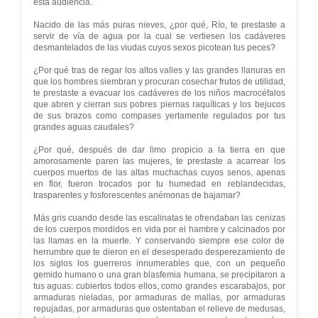
esta audiencia.
Nacido de las más puras nieves, ¿por qué, Río, te prestaste a
servir de vía de agua por la cual se vertiesen los cadáveres
desmantelados de las viudas cuyos sexos picotean tus peces?
¿Por qué tras de regar los altos valles y las grandes llanuras en
que los hombres siembran y procuran cosechar frutos de utilidad,
te prestaste a evacuar los cadáveres de los niños macrocéfalos
que abren y cierran sus pobres piernas raquíticas y los bejucos
de sus brazos como compases yertamente regulados por tus
grandes aguas caudales?
¿Por qué, después de dar limo propicio a la tierra en que
amorosamente paren las mujeres, te prestaste a acarrear los
cuerpos muertos de las altas muchachas cuyos senos, apenas
en flor, fueron trocados por tu humedad en reblandecidas,
trasparentes y fosforescentes anémonas de bajamar?
Más gris cuando desde las escalinatas te ofrendaban las cenizas
de los cuerpos mordidos en vida por el hambre y calcinados por
las llamas en la muerte. Y conservando siempre ese color de
herrumbre que te dieron en el desesperado desperezamiento de
los siglos los guerreros innumerables que, con un pequeño
gemido humano o una gran blasfemia humana, se precipitaron a
tus aguas: cubiertos todos ellos, como grandes escarabajos, por
armaduras nieladas, por armaduras de mallas, por armaduras
repujadas, por armaduras que ostentaban el relieve de medusas,