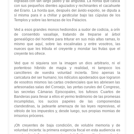
logradas con tan largo jadeo y tal angustia. La horda que casca
con sus pequeños dientes aguzados y rechinantes el cacahuete
del Erario. La horda que, después del ávido expolio, se diputa a
sí misma para ir a chillar y gesticular bajo las cúpulas de los
Templos y sobre las terrazas de los Palacios.
Ved a esos grandes monos hediondos a sudor de codicia, a orín
de consentido vasallaje, tratando de treparse al árbol
genealógico del hombre para triturar en sus más altas ramas, lo
mismo que aquí, sobre las escalinatas y entre vosotros, las
nueces que les tributa el creyente y mondar las frutas que el
creyente les ofrece.
Ved que ni siquiera son la imagen un dios arbitrario, ni el
portentoso híbrido de magia y realidad, ni tampoco los
cancilleres de vuestra voluntad incierta. Sino apenas la
caricatura del ser humano; los ridículos apoderados que lograron
de vosotros mismos las cartas credenciales que les abriesen las
artesonadas salas del Consejo, las yertas curules del Congreso,
las secretas Cámaras Episcopales, los tufosos Cuartos de
Banderas para llevar a ellos el yermo testimonio de las promesas
incumplidas, los sucios papeles de las componendas
clandestinas, la jadeante amenaza de las leyes represivas, el
vitriolo de los impuestos y, desde luego, sus propias momias de
irrisorios próceres.
¡Oh creyentes de baja condición, de voluble memoria y de
voluntad incierta: la primera exigencia fiscal en esta audiencia es