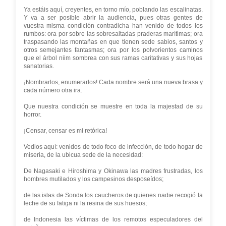
Ya estáis aquí, creyentes, en torno mío, poblando las escalinatas.
Y va a ser posible abrir la audiencia, pues otras gentes de
vuestra misma condición contradicha han venido de todos los
rumbos: ora por sobre las sobresaltadas praderas marítimas; ora
traspasando las montañas en que tienen sede sabios, santos y
otros semejantes fantasmas; ora por los polvorientos caminos
que el árbol niim sombrea con sus ramas caritativas y sus hojas
sanatorias.
¡Nombrarlos, enumerarlos! Cada nombre será una nueva brasa y
cada número otra ira.
Que nuestra condición se muestre en toda la majestad de su
horror.
¡Censar, censar es mi retórica!
Vedlos aquí: venidos de todo foco de infección, de todo hogar de
miseria, de la ubicua sede de la necesidad:
De Nagasaki e Hiroshima y Okinawa las madres frustradas, los
hombres mutilados y los campesinos desposeídos;
de las islas de Sonda los caucheros de quienes nadie recogió la
leche de su fatiga ni la resina de sus huesos;
de Indonesia las víctimas de los remotos especuladores del