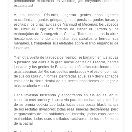
pérfidamente mantenida en vosotros, ¡oh creyentes sobre las
escalinatas!
A tus riberas, Río-mito, llegaron gentes arias, gentes
macedónicas, gentes griegas, gentes pérsicas, gentes turcas y
escitas; y los ghaznávidas de Mahmud el Mecenas; los uzbecos
de Timur el Cojo; los tártaros de Baber el Letrado y los
maharajatas de Aurangzeb el Cainita. Todos ellos, tras la atroz
hecatombe, poniendo a relinchar sus caballos, a berrear sus
meharíes, a trompetear sus elefantes sobre el limo engañoso de
tus orillas.
Y, en otra vuelta de la rueda del tiempo, se bañaron en tus aguas
o pasaron por ellas a la gran noche gentes de Francia, gentes
lusitanas y las gentes de Britania, también ellas ofreciendo a las
asas asesinas del Río sus cuellos quebrados y el esplendor inútil
de sus corazas y uniformes, perforadas aquellas y deshilachados
estos por la sierra dental de tus peces, impacientes de llegar a
más suculenta vianda.
Cada invasión buscando y encontrando en tus aguas, en tu
cauce, la más ancha y discreta vía para desembarazarse del feto
de su propia codicia abortada: todas esas bocas blasfemantes
de los reclutas invasores; todas esas muecas desdeñosas pero
vergonzantes de los soldados del Imperio; ¡todas esas carnes
malheridas, todos esos mutilados cadáveres de los defensores
de la patria!