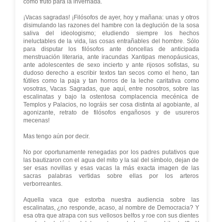
como fruto para la invernada.
¡Vacas sagradas! ¡Filósofos de ayer, hoy y mañana: unas y otros
disimulando las razones del hambre con la deglución de la sosa
saliva del ideologismo; eludiendo siempre los hechos
ineluctables de la vida, las cosas entrañables del hombre. Sólo
para disputar los filósofos ante doncellas de anticipada
menstruación literaria, ante iracundas Xantipas menopáusicas,
ante adolescentes de sexo incierto y ante rijosos sofistas, su
dudoso derecho a escribir textos tan secos como el heno, tan
fútiles como la paja y tan horros de la leche caritativa como
vosotras, Vacas Sagradas, que aquí, entre nosotros, sobre las
escalinatas y bajo la ostentosa complacencia mecénica de
Templos y Palacios, no lográis ser cosa distinta al agobiante, al
agonizante, retrato de filósofos engañosos y de usureros
mecenas!
Mas tengo aún por decir.
No por oportunamente renegadas por los padres putativos que
las bautizaron con el agua del mito y la sal del símbolo, dejan de
ser esas novillas y esas vacas la más exacta imagen de las
sacras palabras vertidas sobre ellas por los arteros
verborreantes.
Aquella vaca que estorba nuestra audiencia sobre las
escalinatas, ¿no responde, acaso, al nombre de Democracia? Y
esa otra que atrapa con sus vellosos belfos y roe con sus dientes