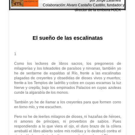
por Jorge Zalamea
Colaboración: Alvaro Castaño Castillo, fundador y
director de la emisora HJCK
El sueño de las escalinatas
1
Como los lectores de libros sacros, los pregoneros de
milagrerías y los loteadotes de paraísos y nirvanas, también yo
he de sentarme de espaldas al Río, frente a las escalinatas
plagadas de creyentes y obsedidas de dioses vivos y muertos;
frente a los Templos de ladrillo y cobre en cuyas escamas la luz
hierve y crepita; bajo los empinados Palacios en cuyas azoteas
cunde la algarabía de los monos.
También yo he de llamar a los creyentes para que formen corro
en torno mío, y me escuchen.
Pero no he de leerles milagros de dioses, ni hazañas de héroes,
ni amores de príncipes, ni proverbios de sabios. Pues
respondiendo a lo que viera el ojo, el duro brazo de la cólera
arrebató el libro abierto sobre mis rodillas y lo destrozó contra el