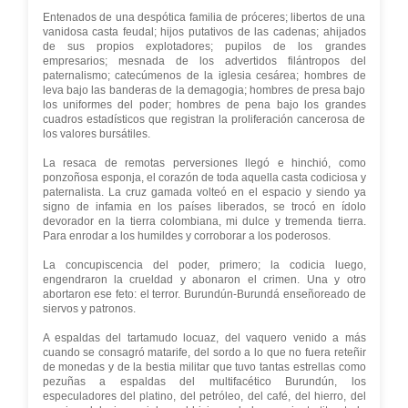
Entenados de una despótica familia de próceres; libertos de una
vanidosa casta feudal; hijos putativos de las cadenas; ahijados
de sus propios explotadores; pupilos de los grandes
empresarios; mesnada de los advertidos filántropos del
paternalismo; catecúmenos de la iglesia cesárea; hombres de
leva bajo las banderas de la demagogia; hombres de presa bajo
los uniformes del poder; hombres de pena bajo los grandes
cuadros estadísticos que registran la proliferación cancerosa de
los valores bursátiles.
La resaca de remotas perversiones llegó e hinchió, como
ponzoñosa esponja, el corazón de toda aquella casta codiciosa y
paternalista. La cruz gamada volteó en el espacio y siendo ya
signo de infamia en los países liberados, se trocó en ídolo
devorador en la tierra colombiana, mi dulce y tremenda tierra.
Para enrodar a los humildes y corroborar a los poderosos.
La concupiscencia del poder, primero; la codicia luego,
engendraron la crueldad y abonaron el crimen. Una y otro
abortaron ese feto: el terror. Burundún-Burundá enseñoreado de
siervos y patronos.
A espaldas del tartamudo locuaz, del vaquero venido a más
cuando se consagró matarife, del sordo a lo que no fuera reteñir
de monedas y de la bestia militar que tuvo tantas estrellas como
pezuñas a espaldas del multifacético Burundún, los
especuladores del platino, del petróleo, del café, del hierro, del