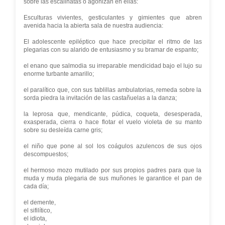
sobre las escalinatas o agonizan en ellas:
Esculturas vivientes, gesticulantes y gimientes que abren
avenida hacia la abierta sala de nuestra audiencia:
El adolescente epiléptico que hace precipitar el ritmo de las
plegarias con su alarido de entusiasmo y su bramar de espanto;
el enano que salmodia su irreparable mendicidad bajo el lujo su
enorme turbante amarillo;
el paralítico que, con sus tablillas ambulatorias, remeda sobre la
sorda piedra la invitación de las castañuelas a la danza;
la leprosa que, mendicante, púdica, coqueta, desesperada,
exasperada, cierra o hace flotar el vuelo violeta de su manto
sobre su desleída carne gris;
el niño que pone al sol los coágulos azulencos de sus ojos
descompuestos;
el hermoso mozo mutilado por sus propios padres para que la
muda y muda plegaria de sus muñones le garantice el pan de
cada día;
el demente,
el sifilítico,
el idiota,