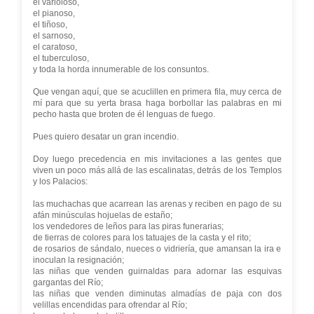
el varioloso,
el pianoso,
el tiñoso,
el sarnoso,
el caratoso,
el tuberculoso,
y toda la horda innumerable de los consuntos.
Que vengan aquí, que se acuclillen en primera fila, muy cerca de
mí para que su yerta brasa haga borbollar las palabras en mi
pecho hasta que broten de él lenguas de fuego.
Pues quiero desatar un gran incendio.
Doy luego precedencia en mis invitaciones a las gentes que
viven un poco más allá de las escalinatas, detrás de los Templos
y los Palacios:
las muchachas que acarrean las arenas y reciben en pago de su
afán minúsculas hojuelas de estaño;
los vendedores de leños para las piras funerarias;
de tierras de colores para los tatuajes de la casta y el rito;
de rosarios de sándalo, nueces o vidriería, que amansan la ira e
inoculan la resignación;
las niñas que venden guirnaldas para adornar las esquivas
gargantas del Río;
las niñas que venden diminutas almadías de paja con dos
velillas encendidas para ofrendar al Río;