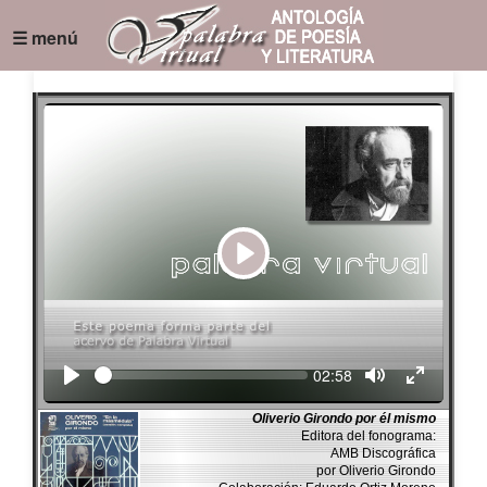
☰ menú
Play
Seek
Current
02:58
time
Oliverio Girondo por él mismo
Editora del fonograma:
AMB Discográfica
por Oliverio Girondo