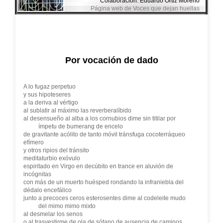
Colaboración: Eduardo Ortiz Moreno
Página web de Voces que dejan huellas
Por vocación de dado
A lo fugaz perpetuo
y sus hipoteseres
a la deriva al vértigo
al sublatir al máximo las reverberalíbido
al desensueño al alba a los cornubios dime sin titilar por
ímpetu de bumerang de encelo
de gravitante acólito de tanto móvil tránsfuga cocoterráqueo
efímero
y otros ripios del tránsito
meditaturbio exóvulo
espiritado en Virgo en decúbito en trance en aluvión de
incógnitas
con más de un muerto huésped rondando la infraniebla del
dédalo encefálico
junto a precoces ceros esterosentes dime al codeleite mudo
del mimo mimo mixto
al desmelar los senos
o al trasvestirme de ola de sótano de ausencia de caminos