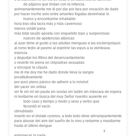
de pájaros que lindan con la infancia
animamantemente me di por dar por tara por vocación de dado
por hacer noche solo entre amantes fogatas desinhalar lo
hueco y encontrarme inhallable
hora tras otra lacra más y más cavernoso
menos volátil paria
más total seudo apoeta con esqueleto topo y suspensivas
nueces de apetencias atávicas
al azar dime al gusto a las adultas menguas a las escleropsiquis
al romo tedio al pasmo al exprimir las equis a la veinteava
esencia
y degustar los filtros del desencantamiento
o revertir mi arena en clepsidras sexuadas
y sincopar la cópula
me di me doy me he dado donde lleva la sangre
prostitutivamente
por puro pleno pánico de adherir a lo inmóvil
del yacer sin orillas
sin fe sin mí sin pauta sin sosías sin lastre sin máscara de espera
ni levitarme en busca del muy Señor nuestro ausente en
todo caso y tiempo y modo y sexo y verbo que
fecundó el vacío
obnubilado
inserto en el dislate cosmos, a todo todo dime alirrampantemente
para abusar del aire del sueño de lo vivo y redarme y masdarme
hasta el último dengue
y
entorpecer la nada