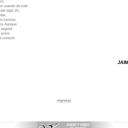
en,
en cuando de este
del siglo 20,
mba,
is cenizas
nos. Aunque
 seguiré
 acero
i corazón.
JAI
regresar