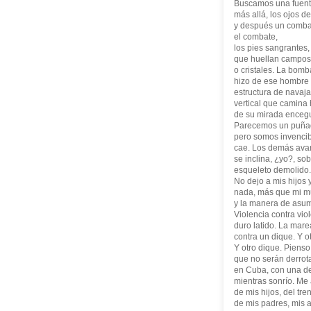
Buscamos una fuent
más allá, los ojos d
y después un combat
el combate,
los pies sangrantes,
que huellan campo
o cristales. La bomb
hizo de ese hombre 
estructura de navaja
vertical que camina
de su mirada encegu
Parecemos un puñad
pero somos invencib
cae. Los demás ava
se inclina, ¿yo?, so
esqueleto demolido.
No dejo a mis hijos 
nada, más que mi m
y la manera de asum
Violencia contra vio
duro latido. La mare
contra un dique. Y o
Y otro dique. Piens
que no serán derrot
en Cuba, con una de
mientras sonrío. Me
de mis hijos, del tre
de mis padres, mis 