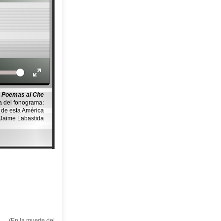
Volume
Poemas al Che
a del fonograma:
de esta América
 Jaime Labastida
(En la muerte del