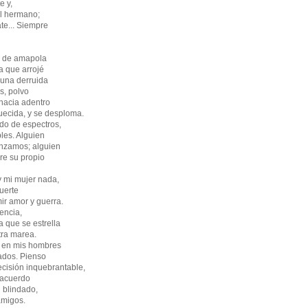
e y,
el hermano;
e... Siempre
s de amapola
a que arrojé
una derruida
s, polvo
 hacia adentro
ecida, y se desploma.
o de espectros,
les. Alguien
nzamos; alguien
bre su propio
y mi mujer nada,
uerte
ir amor y guerra.
lencia,
a que se estrella
tra marea.
o en mis hombres
ados. Pienso
cisión inquebrantable,
 acuerdo
n blindado,
amigos.