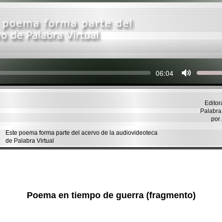
Seek
Current
06:04
time
Editor
Palabra 
por
Este poema forma parte del acervo de la audiovideoteca
de Palabra Virtual
Poema en tiempo de guerra (fragmento)