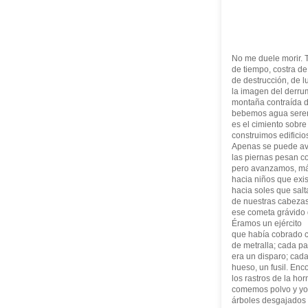
No me duele morir.
de tiempo, costra de
de destrucción, de 
la imagen del derru
montaña contraída d
bebemos agua sere
es el cimiento sobre 
construimos edifici
Apenas se puede av
las piernas pesan 
pero avanzamos, más
hacia niños que exis
hacia soles que sal
de nuestras cabezas
ese cometa grávido 
Éramos un ejército
que había cobrado 
de metralla; cada p
era un disparo; cad
hueso, un fusil. En
los rastros de la hor
comemos polvo y y
árboles desgajados 