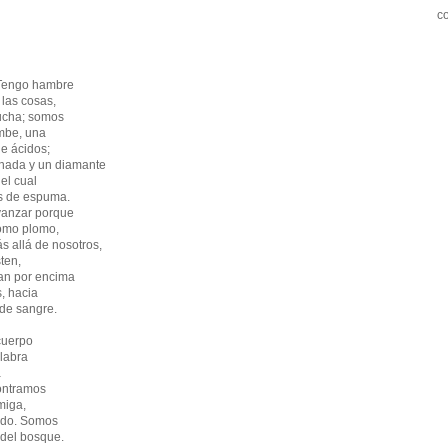
c
 Tengo hambre
 las cosas,
lucha; somos
mbe, una
e ácidos;
nada y un diamante
el cual
os de espuma.
anzar porque
como plomo,
 allá de nosotros,
ten,
tan por encima
, hacia
de sangre.
cuerpo
alabra
a
contramos
miga,
odo. Somos
del bosque.