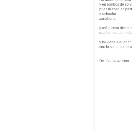
y en rombos de soni
pues la cosa es past
muchacha
zanahoria
y así la cosa dicha 
una humedad un cha
y tal viene a quedar 
con la sola apetitos
De:
Causa de vida