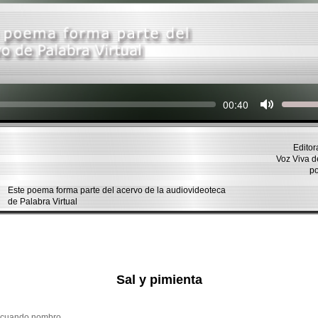
Seek
Current
00:40
time
Editor
Voz Viva 
p
Este poema forma parte del acervo de la audiovideoteca
de Palabra Virtual
Sal y pimienta
a cuando nombro