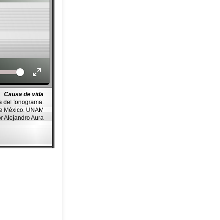
Volume
Causa de vida
a del fonograma:
de México. UNAM
or Alejandro Aura