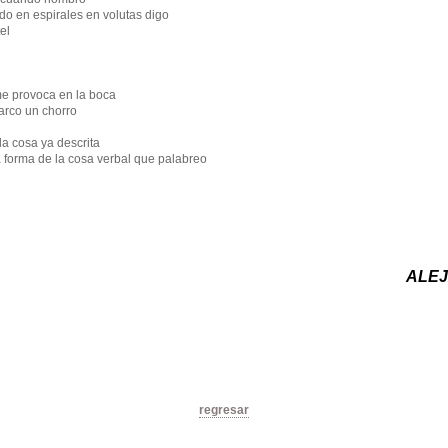
do en espirales en volutas digo
el
me provoca en la boca
rco un chorro
la cosa ya descrita
a forma de la cosa verbal que palabreo
ALE
regresar