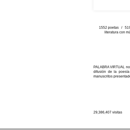
1552 poetas / 519 
literatura con m
PALABRA VIRTUAL no per
difusión de la poesía
manuscritos presentado
29,386,407
visitas