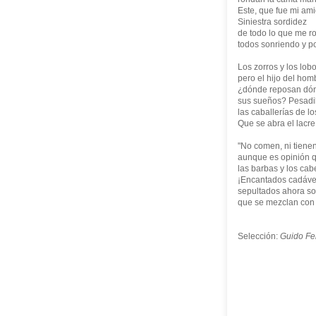
Este, que fue mi ami
Siniestra sordidez
de todo lo que me r
todos sonriendo y p
Los zorros y los lob
pero el hijo del hom
¿dónde reposan dó
sus sueños? Pesadill
las caballerías de l
Que se abra el lacre 
"No comen, ni tiene
aunque es opinión q
las barbas y los cabe
¡Encantados cadáve
sepultados ahora s
que se mezclan con 
Selección:
Guido Fe