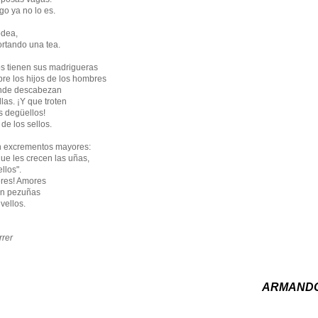
go ya no lo es.
odea,
ortando una tea.
os tienen sus madrigueras
bre los hijos de los hombres
nde descabezan
as. ¡Y que troten
os degüellos!
de los sellos.
n excrementos mayores:
ue les crecen las uñas,
llos".
res! Amores
on pezuñas
vellos.
rrer
ARMANDO