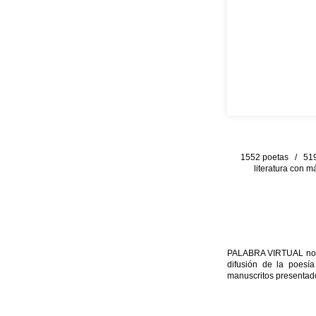
1552 poetas / 519 
literatura con m
PALABRA VIRTUAL no per
difusión de la poesía
manuscritos presentado