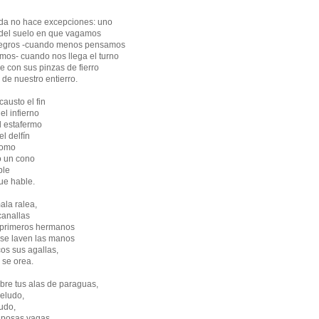
da no hace excepciones: uno
 del suelo en que vagamos
egros -cuando menos pensamos
os- cuando nos llega el turno
 con sus pinzas de fierro
 de nuestro entierro.
causto el fin
el infierno
el estafermo
l delfín
lomo
o un cono
ble
ue hable.
ala ralea,
canallas
 primeros hermanos
se laven las manos
os sus agallas,
 se orea.
abre tus alas de paraguas,
peludo,
udo,
iposas vagas.