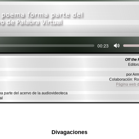
Seek
Current
00:23
time
Off the 
Editor
por Ar
Colaboración: R
Página web 
parte del acervo de la audiovideoteca
al
Divagaciones