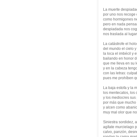
La muerte despiada
por uno nos recoge
como hormigones n
pero en nada pensam
despiadada nos coge
nos traslada al lugar
La catástrofe el holo
del mundo el cielo y 
la loca el imbécil y 
bailando en honor de
que me lleva en su 
y en la cabeza teng
con las letras: culpa
pues me prohíben q
La baja estofa y la m
los mentecatos, los 
y los mediocres sus
por más que mucho 
y alcen como abanic
muy mal olor que no
Siniestra sordidez, 
agítate murcielago 
calvo, panzón, desn
rondan la cama mar