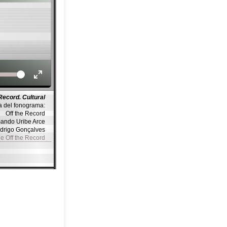
Volume
Record. Cultural
a del fonograma:
Off the Record
mando Uribe Arce
odrigo Gonçalves
de Off the Record