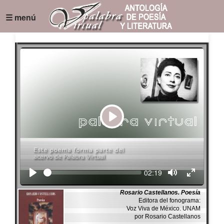
☰ menú
Play
Seek
Current
02:19
time
Rosario Castellanos. Poesía
Editora del fonograma:
Voz Viva de México. UNAM
por Rosario Castellanos