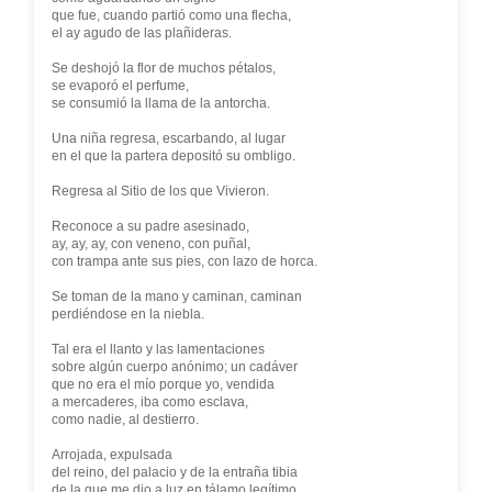
que fue, cuando partió como una flecha,
el ay agudo de las plañideras.
Se deshojó la flor de muchos pétalos,
se evaporó el perfume,
se consumió la llama de la antorcha.
Una niña regresa, escarbando, al lugar
en el que la partera depositó su ombligo.
Regresa al Sitio de los que Vivieron.
Reconoce a su padre asesinado,
ay, ay, ay, con veneno, con puñal,
con trampa ante sus pies, con lazo de horca.
Se toman de la mano y caminan, caminan
perdiéndose en la niebla.
Tal era el llanto y las lamentaciones
sobre algún cuerpo anónimo; un cadáver
que no era el mío porque yo, vendida
a mercaderes, iba como esclava,
como nadie, al destierro.
Arrojada, expulsada
del reino, del palacio y de la entraña tibia
de la que me dio a luz en tálamo legítimo