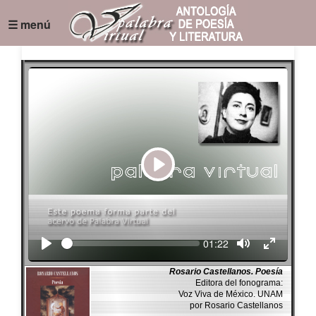
☰ menú
Play
Seek
Current
01:22
time
Rosario Castellanos. Poesía
Editora del fonograma:
Voz Viva de México. UNAM
por Rosario Castellanos