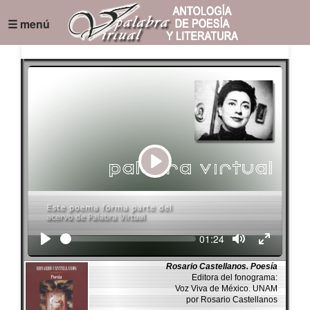
☰ menú
Play
Seek
Current
01:24
time
Rosario Castellanos. Poesía
Editora del fonograma:
Voz Viva de México. UNAM
por Rosario Castellanos