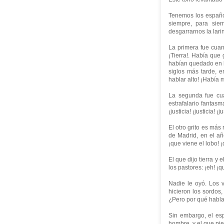
Tenemos los españo
siempre, para siem
desgarrarnos la lari
La primera fue cuan
¡Tierra!. Había que
habían quedado en l
siglos más tarde, 
hablar alto! ¡Había m
La segunda fue cua
estrafalario fantas
¡justicia! ¡justicia!
El otro grito es más
de Madrid, en el añ
¡que viene el lobo! ¡
El que dijo tierra y
los pastores: ¡eh! ¡q
Nadie le oyó. Los v
hicieron los sordos
¿Pero por qué habla 
Sin embargo, el esp
hombre, y el que pi