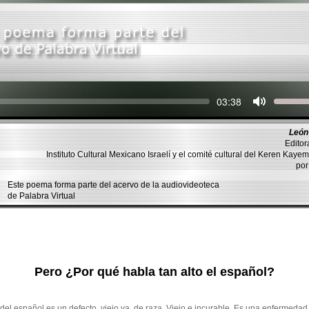
Seek
Current
03:38
time
León
Editor
Instituto Cultural Mexicano Israelí y el comité cultural del Keren Kay
por
Este poema forma parte del acervo de la audiovideoteca
de Palabra Virtual
Pero ¿Por qué habla tan alto el español?
del español es un defecto, viejo ya, de raza. Viejo e incurable. Es una enfermedad