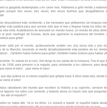
les la garganta destemplada y en carne viva. Hablamos a grito herido y estamo
pre porqué tres veces, tres veces, tres veces tuvimos que desgañitarnos e
nge.
do descubrimos este continente, y fue necesario que gritásemos sin ninguna medid
 gritar esta palabra para que sonase más que el mar y llegase hasta los oídos d
a otra orilla. Acabábamos de descubrir un mundo nuevo, un mundo de otras dime
en el gran naufragio de Europa, tenía que agarrarse la esperanza del hombre. 
otivos para gritar!
ndo salió por el mundo, grotescamente vestido con una lanza rota y una vi
ma de la Mancha, lanzando al viento desaforadamente esta palabra de luz olvid
 ¡justicia!... ¡También había motivos para gritar! ¡También había motivos para hablar al
 reciente. Yo estuve en el coro. Aún tengo la voz parda de la ronquera. Fue el que 
o de 1936, para prevenir a la majada, para soliviantar a los cabreros, para desp
que viene el lobo!... ¡que viene el lobo!.
 el que dijo justicia es el mismo español que gritaba hace 6 años nada más, desde l
ue viene el lobo!
iejos rabadanes del mundo que escriben la historia a su capricho, cerraron to
, se taparon los oídos con cemento, y todavía ahora no hacen más que pregunta
tan alto el español?
añol no habla alto. Ya lo he dicho. Lo volveré a repetir: el español habla desde
ense que habla demasiado alto es porque escucha desde el fondo de un pozo.