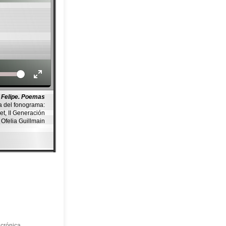
Volume
 Felipe. Poemas
a del fonograma:
emet, II Generación
 Ofelia Guillmain
 crónica.