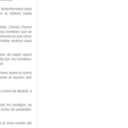
s desentonados para
n la historia hasta
a: ¡Tierra! ¡Tierra!
e los hombres que se
nsiones al que cinco
¡Había motivos para
sera de papel aquel
ada por los hombres:
to!
dimos sobre la colina
ertar al mundo: ¡eh!
a colina de Madrid, a
dos los postigos, se
r como los pedantes:
 el nivel exacto del