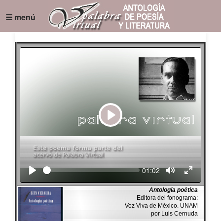
☰ menú
Play
Seek
Current
01:02
time
Antología poética
Editora del fonograma:
Voz Viva de México. UNAM
por Luis Cernuda