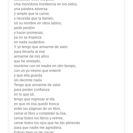
Una monótona insistencia en los oídos,
una palabra adversa
y simple que la canse,
y necesita que la llamen,
oír su nombre en otros labios,
pedir perdón
y hacer promesas,
ya no se tropieza
en nada sustantivo.
Y yo tengo que armarme de valor
para llevarla al mar
armarme de mis años
que he olvidado,
reunirme con mi madre en otro tiempo,
con un yo mismo que enterré
y que ella guarda
sin decirme nada.
Tengo que armarme de valor
para perder confianza
en lo que sé,
tengo que regresar al día
en que mi risa quedó trunca
entre las páginas de un libro,
cerrar el libro y completar la risa,
cerrar todos los libros y reírme,
cerrar todos los ojos que he ido abriendo
para que nadie me agrediera.
Estuvo bien ya de crecer,