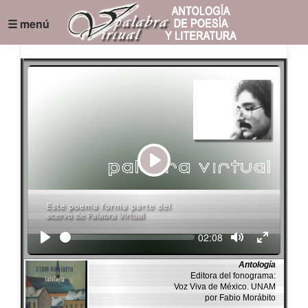
☰ menú
Play
Seek
Current
02:08
time
Antología
Editora del fonograma:
Voz Viva de México. UNAM
por Fabio Morábito