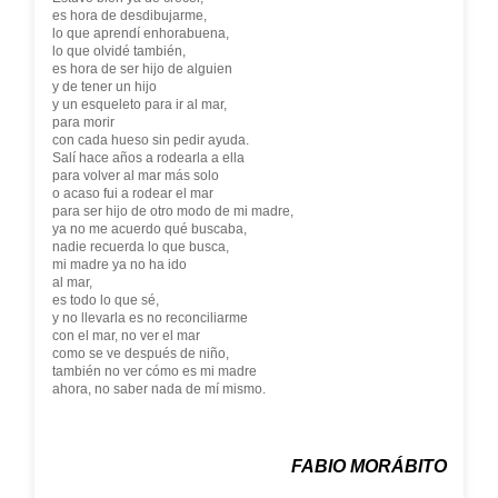
es hora de desdibujarme,
lo que aprendí enhorabuena,
lo que olvidé también,
es hora de ser hijo de alguien
y de tener un hijo
y un esqueleto para ir al mar,
para morir
con cada hueso sin pedir ayuda.
Salí hace años a rodearla a ella
para volver al mar más solo
o acaso fui a rodear el mar
para ser hijo de otro modo de mi madre,
ya no me acuerdo qué buscaba,
nadie recuerda lo que busca,
mi madre ya no ha ido
al mar,
es todo lo que sé,
y no llevarla es no reconciliarme
con el mar, no ver el mar
como se ve después de niño,
también no ver cómo es mi madre
ahora, no saber nada de mí mismo.
FABIO MORÁBITO