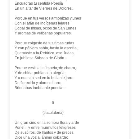
Encuadras tu sentida Poesía
En un altar de Viernes de Dolores.
Porque en tus versos armonizas y unes
Con el afán de indígenas telares
Copal de misas, ocios de San Lunes
Y aromas de verbenas populares.
Porque colgaste de tus rimas rudas
Y con pólvora sabia, hasta la escoria,
Quemaste a la Retórica, ese Judas,
En jubiloso Sábado de Gloria...
Porque vestiste tu ímpetu, de charro,
Y de china-poblana tu alegría,
Y a nuestra sed en tu brillante jarro
De florecido y oloroso barro,
Brindabas inebriante poesía...
6
(Jaculatoria)
Un gran cirio en la sombra llora y arde
Por él... y entre murmullos feligreses
De suspiros, de llantos y de preces
Dice una voz al ánimo cobarde: