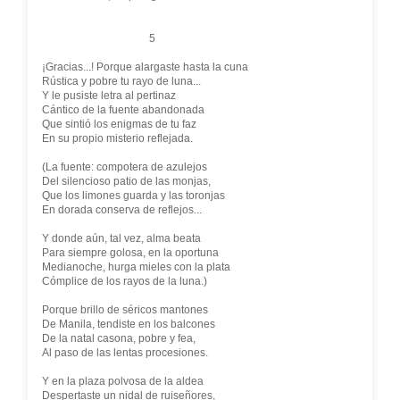
5
¡Gracias...! Porque alargaste hasta la cuna
Rústica y pobre tu rayo de luna...
Y le pusiste letra al pertinaz
Cántico de la fuente abandonada
Que sintió los enigmas de tu faz
En su propio misterio reflejada.
(La fuente: compotera de azulejos
Del silencioso patio de las monjas,
Que los limones guarda y las toronjas
En dorada conserva de reflejos...
Y donde aún, tal vez, alma beata
Para siempre golosa, en la oportuna
Medianoche, hurga mieles con la plata
Cómplice de los rayos de la luna.)
Porque brillo de séricos mantones
De Manila, tendiste en los balcones
De la natal casona, pobre y fea,
Al paso de las lentas procesiones.
Y en la plaza polvosa de la aldea
Despertaste un nidal de ruiseñores,