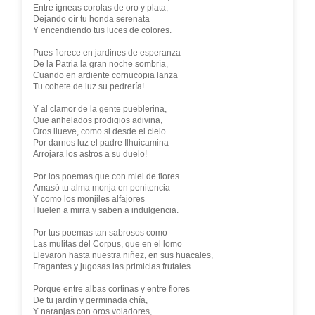
Entre ígneas corolas de oro y plata,
Dejando oír tu honda serenata
Y encendiendo tus luces de colores.
Pues florece en jardines de esperanza
De la Patria la gran noche sombría,
Cuando en ardiente cornucopia lanza
Tu cohete de luz su pedrería!
Y al clamor de la gente pueblerina,
Que anhelados prodigios adivina,
Oros llueve, como si desde el cielo
Por darnos luz el padre Ilhuicamina
Arrojara los astros a su duelo!
Por los poemas que con miel de flores
Amasó tu alma monja en penitencia
Y como los monjiles alfajores
Huelen a mirra y saben a indulgencia.
Por tus poemas tan sabrosos como
Las mulitas del Corpus, que en el lomo
Llevaron hasta nuestra niñez, en sus huacales,
Fragantes y jugosas las primicias frutales.
Porque entre albas cortinas y entre flores
De tu jardín y germinada chía,
Y naranjas con oros voladores,