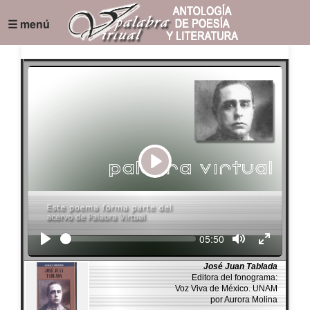
☰ menú
Play
Seek
Current
05:50
time
José Juan Tablada
Editora del fonograma:
Voz Viva de México. UNAM
por Aurora Molina