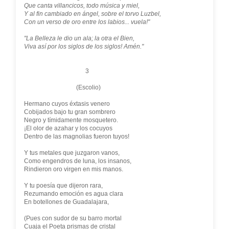
Que canta villancicos, todo música y miel,
Y al fin cambiado en ángel, sobre el torvo Luzbel,
Con un verso de oro entre los labios... vuela!"
"La Belleza le dio un ala; la otra el Bien,
Viva así por los siglos de los siglos! Amén."
3
(Escolio)
Hermano cuyos éxtasis venero
Cobijados bajo tu gran sombrero
Negro y tímidamente mosquetero.
¡El olor de azahar y los cocuyos
Dentro de las magnolias fueron tuyos!
Y tus metales que juzgaron vanos,
Como engendros de luna, los insanos,
Rindieron oro virgen en mis manos.
Y tu poesía que dijeron rara,
Rezumando emoción es agua clara
En botellones de Guadalajara,
(Pues con sudor de su barro mortal
Cuaja el Poeta prismas de cristal