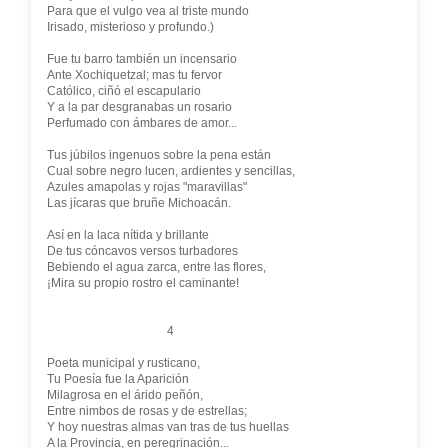
Para que el vulgo vea al triste mundo
Irisado, misterioso y profundo.)
Fue tu barro también un incensario
Ante Xochiquetzal; mas tu fervor
Católico, ciñó el escapulario
Y a la par desgranabas un rosario
Perfumado con ámbares de amor...
Tus júbilos ingenuos sobre la pena están
Cual sobre negro lucen, ardientes y sencillas,
Azules amapolas y rojas "maravillas"
Las jícaras que bruñe Michoacán.
Así en la laca nítida y brillante
De tus cóncavos versos turbadores
Bebiendo el agua zarca, entre las flores,
¡Mira su propio rostro el caminante!
4
Poeta municipal y rusticano,
Tu Poesía fue la Aparición
Milagrosa en el árido peñón,
Entre nimbos de rosas y de estrellas;
Y hoy nuestras almas van tras de tus huellas
A la Provincia, en peregrinación...