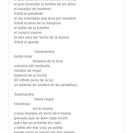
el que encendió la lumbre de los años
el hacedor de hombres
Xólotl el penitente
el ojo reventado que llora por nosotros
Xólotl la larva de la mariposa
el doble de la Estrella
el caracol marino
la otra cara del Señor de la Aurora
Xólotl el ajolote
Salamandra
dardo solar
lámpara de la luna
columna del mediodía
nombre de mujer
balanza de la noche.
(El infinito peso de la luz
un adarme de sombra en tus pestañas)
Salamandra
llama negra
heliotropo
sol tú misma
y luna siempre en torno de ti misma
granada que se abre cada noche
astro fijo en la frente del cielo
y latido del mar y luz ya quieta
mente sobre el vaivén del mar abierta