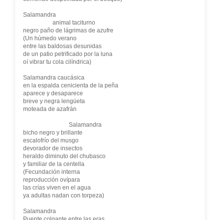
Salamandra
animal taciturno
negro paño de lágrimas de azufre
(Un húmedo verano
entre las baldosas desunidas
de un patio petrificado por la luna
oí vibrar tu cola cilíndrica)
Salamandra caucásica
en la espalda cenicienta de la peña
aparece y desaparece
breve y negra lengüeta
moteada de azafrán
Salamandra
bicho negro y brillante
escalofrío del musgo
devorador de insectos
heraldo diminuto del chubasco
y familiar de la centella
(Fecundación interna
reproducción ovípara
las crías viven en el agua
ya adultas nadan con torpeza)
Salamandra
Puente colgante entre las eras