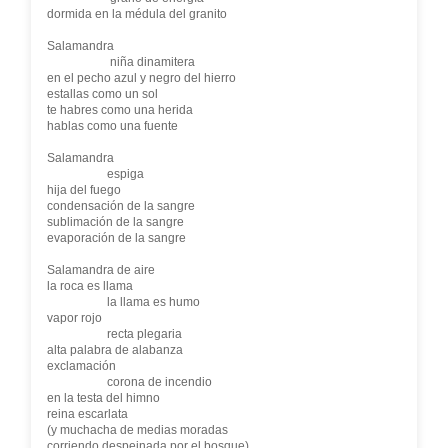
dormida en la médula del granito
Salamandra
niña dinamitera
en el pecho azul y negro del hierro
estallas como un sol
te habres como una herida
hablas como una fuente
Salamandra
espiga
hija del fuego
condensación de la sangre
sublimación de la sangre
evaporación de la sangre
Salamandra de aire
la roca es llama
la llama es humo
vapor rojo
recta plegaria
alta palabra de alabanza
exclamación
corona de incendio
en la testa del himno
reina escarlata
(y muchacha de medias moradas
corriendo despeinada por el bosque)