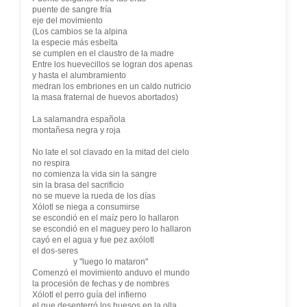
puente de sangre fría
eje del movimiento
(Los cambios se la alpina
la especie más esbelta
se cumplen en el claustro de la madre
Entre los huevecillos se logran dos apenas
y hasta el alumbramiento
medran los embriones en un caldo nutricio
la masa fraternal de huevos abortados)
La salamandra española
montañesa negra y roja
No late el sol clavado en la mitad del cielo
no respira
no comienza la vida sin la sangre
sin la brasa del sacrificio
no se mueve la rueda de los días
Xólotl se niega a consumirse
se escondió en el maíz pero lo hallaron
se escondió en el maguey pero lo hallaron
cayó en el agua y fue pez axólotl
el dos-seres
y "luego lo mataron"
Comenzó el movimiento anduvo el mundo
la procesión de fechas y de nombres
Xólotl el perro guía del infierno
el que desenterró los huesos en la olla