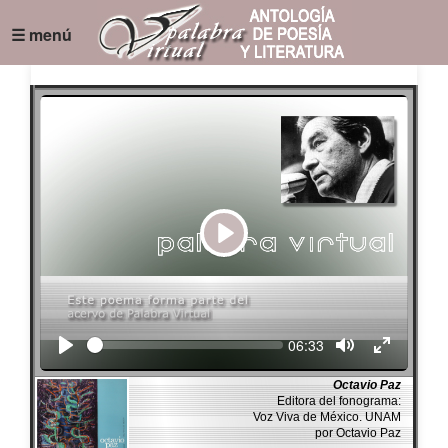
☰ menú
Play
Seek
Current
06:33
time
Octavio Paz
Editora del fonograma:
Voz Viva de México. UNAM
por Octavio Paz