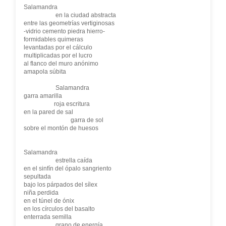
Salamandra
en la ciudad abstracta
entre las geometrías vertiginosas
-vidrio cemento piedra hierro-
formidables quimeras
levantadas por el cálculo
multiplicadas por el lucro
al flanco del muro anónimo
amapola súbita
Salamandra
garra amarilla
roja escritura
en la pared de sal
garra de sol
sobre el montón de huesos
Salamandra
estrella caída
en el sinfín del ópalo sangriento
sepultada
bajo los párpados del sílex
niña perdida
en el túnel de ónix
en los círculos del basalto
enterrada semilla
grano de energía