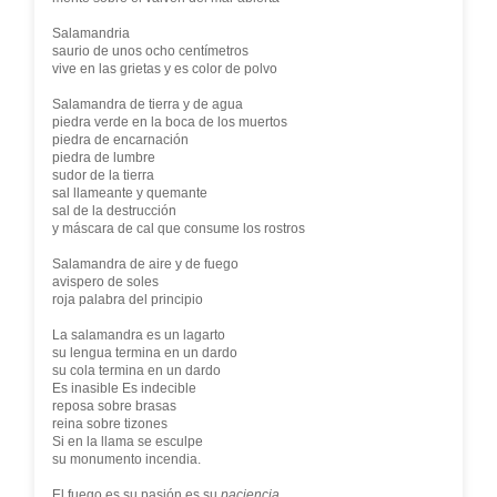
Salamandria
saurio de unos ocho centímetros
vive en las grietas y es color de polvo
Salamandra de tierra y de agua
piedra verde en la boca de los muertos
piedra de encarnación
piedra de lumbre
sudor de la tierra
sal llameante y quemante
sal de la destrucción
y máscara de cal que consume los rostros
Salamandra de aire y de fuego
avispero de soles
roja palabra del principio
La salamandra es un lagarto
su lengua termina en un dardo
su cola termina en un dardo
Es inasible Es indecible
reposa sobre brasas
reina sobre tizones
Si en la llama se esculpe
su monumento incendia.
El fuego es su pasión es su
paciencia