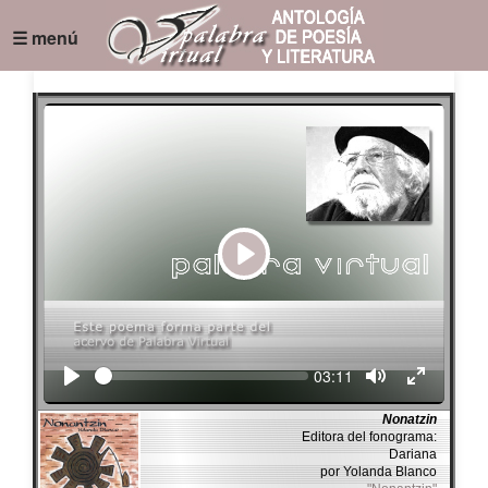
☰ menú
Play
Seek
Current
03:11
time
Nonatzin
Editora del fonograma:
Dariana
por Yolanda Blanco