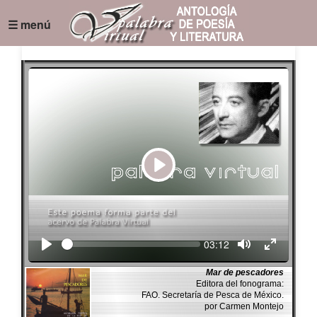
☰ menú
Play
Seek
Current
03:12
time
Mar de pescadores
Editora del fonograma:
FAO. Secretaría de Pesca de México.
por Carmen Montejo