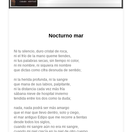
Nocturno mar
Ni tu silencio, duro cristal de roca,
ni el frío de la mano queme tiendes,
ni tus palabras secas, sin tiempo ni color,
ni mi nombre, ni siquiera mi nombre
que dictas como cifra desnuda de sentido;
ni la herida profunda, ni la sangre
que mana de sus labios, palpitante,
ni la distancia cada vez más fría
sábana nieve de hospital invierno
tendida entre los dos como la duda;
nada, nada podrá ser más amargo
que el mar que llevo dentro, solo y ciego,
el mar antiguo Edipo que me recorre a tientas
desde todos los siglos,
cuando mi sangre aún no era mi sangre,
cuando mi piel crecía en la piel de otro cuerpo,