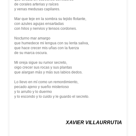
de corales arterias y raíces
y venas medusas capilares.
Mar que teje en la sombra su tejido flotante,
con azules agujas ensartadas
con hilos y nervios y tensos cordones.
Nocturno mar amargo
que humedece mi lengua con su lenta saliva,
que hace crecer mis uñas con la fuerza
de su marca oscura.
Mi oreja sigue su rumor secreto,
oigo crecer sus rocas y sus plantas
que alargan más y más sus labios dedos.
Lo llevo en mí como un remordimiento,
pecado ajeno y sueño misterioso
y lo arrullo y lo duermo
y lo escondo y lo cuido y le guardo el secreto.
XAVIER VILLAURRUTIA