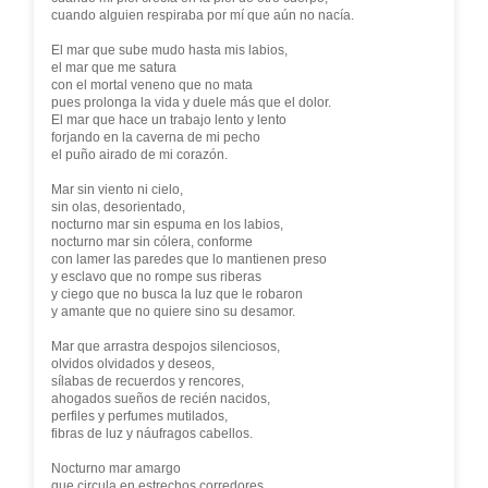
cuando alguien respiraba por mí que aún no nacía.
El mar que sube mudo hasta mis labios,
el mar que me satura
con el mortal veneno que no mata
pues prolonga la vida y duele más que el dolor.
El mar que hace un trabajo lento y lento
forjando en la caverna de mi pecho
el puño airado de mi corazón.
Mar sin viento ni cielo,
sin olas, desorientado,
nocturno mar sin espuma en los labios,
nocturno mar sin cólera, conforme
con lamer las paredes que lo mantienen preso
y esclavo que no rompe sus riberas
y ciego que no busca la luz que le robaron
y amante que no quiere sino su desamor.
Mar que arrastra despojos silenciosos,
olvidos olvidados y deseos,
sílabas de recuerdos y rencores,
ahogados sueños de recién nacidos,
perfiles y perfumes mutilados,
fibras de luz y náufragos cabellos.
Nocturno mar amargo
que circula en estrechos corredores