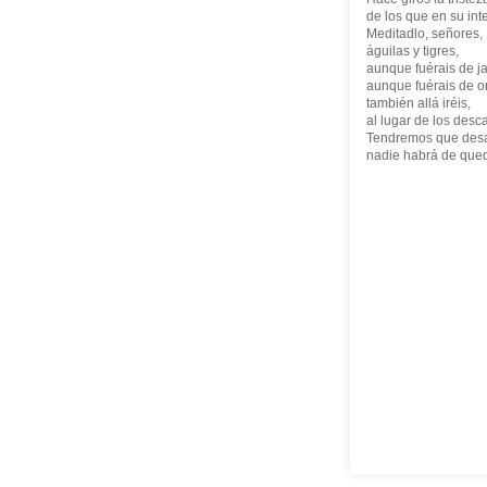
de los que en su inte
Meditadlo, señores,
águilas y tigres,
aunque fuérais de j
aunque fuérais de o
también allá iréis,
al lugar de los desc
Tendremos que desa
nadie habrá de qued