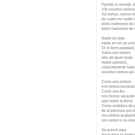
Percibo lo secreto, l
¡Oh vosotros señore
Así somos, somos mo
de cuatro en cuatro
todos habremos de i
todos habremos de mo
Nadie en jade,
nadie en oro se conv
En la tierra quedar
Todos nos iremos
allá, de igual modo.
Nadie quedará,
conjuntamente habr
nosotros iremos así 
Como una pintura
nos iremos borrando
Como una flor,
nos iremos secando
aquí sobre la tierra.
Como vestidura de 
de la preciosa ave d
nos iremos acaban
nos vamos a su cas
Se acercó aquí.
Hace giros la tristez