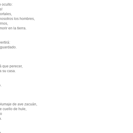
o oculto:
s!
rtales,
 nosotros los hombres,
rnos,
rir en la tierra.
ertirá:
á guardado.
á que perecer,
a su casa.
.
plumaje de ave zacuán,
e cuello de hule,
do
a.
a