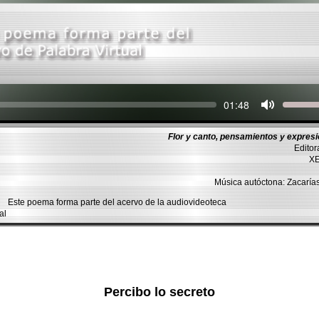
Seek
Current
01:48
time
Flor y canto, pensamientos y expresi
Editor
XEI
Música autóctona: Zacarí
Este poema forma parte del acervo de la audiovideoteca
al
Percibo lo secreto