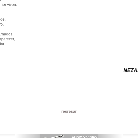
rior viven.
ade,
ro,
arnados.
parecer,
ar.
NEZA
regresar