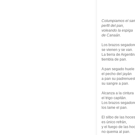
Columpiamos el san
perfil del pan,
voleando la espiga
de Canaán
.
Los brazos segador
se vienen y se van.
La tierra de Argenti
tiembla de pan.
A pan segado huele
el pecho del jayán
a pan su padrenuest
su sangre a pan.
Alcanza a la cintura
el trigo capitán.
Los brazos segador
los lame el pan.
El silbo de las hoce
es único refrán,
y el fuego de las ho
no quema al pan.