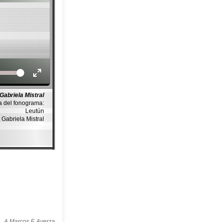
Volume
Gabriela Mistral
a del fonograma:
Leutún
 Gabriela Mistral
A Marcos F. Ayerza