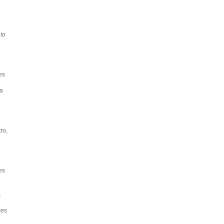
to
es
na
ro,
es
s
ces