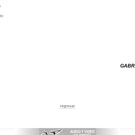
e
do
GABR
regresar