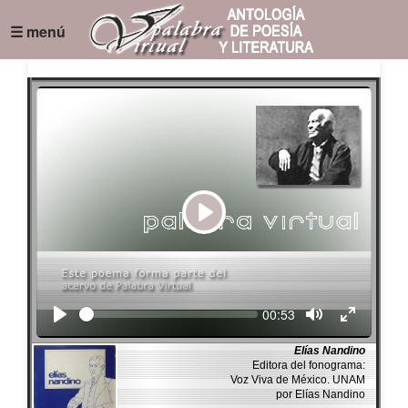
☰ menú
Play
Seek
Current
00:53
time
Elías Nandino
Editora del fonograma:
Voz Viva de México. UNAM
por Elías Nandino