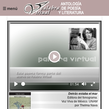
☰ menú
Play
Seek
Current
01:54
time
Detrás estaba el mar
Editora del fonograma:
Voz Viva de México. UNAM
por Thelma Nava