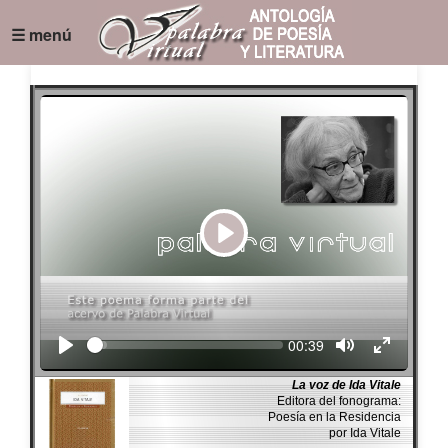
☰ menú
Play
Seek
Current
00:39
time
La voz de Ida Vitale
Editora del fonograma:
Poesía en la Residencia
por Ida Vitale