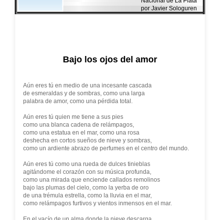
Nacional de La Plata
por Javier Sologuren
Bajo los ojos del amor
Aún eres tú en medio de una incesante cascada
de esmeraldas y de sombras, como una larga
palabra de amor, como una pérdida total.
Aún eres tú quien me tiene a sus pies
como una blanca cadena de relámpagos,
como una estatua en el mar, como una rosa
deshecha en cortos sueños de nieve y sombras,
como un ardiente abrazo de perfumes en el centro del mundo.
Aún eres tú como una rueda de dulces tinieblas
agitándome el corazón con su música profunda,
como una mirada que enciende callados remolinos
bajo las plumas del cielo, como la yerba de oro
de una trémula estrella, como la lluvia en el mar,
como relámpagos furtivos y vientos inmensos en el mar.
En el vacío de un alma donde la nieve descarga