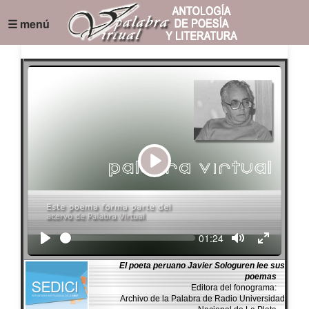
☰ menú
Play
Seek
Current
01:24
time
El poeta peruano Javier Sologuren lee sus
poemas
Editora del fonograma:
Archivo de la Palabra de Radio Universidad