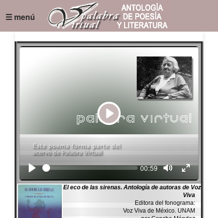
☰ menú
Play
Seek
Current
00:59
time
El eco de las sirenas. Antología de autoras de Voz
Viva
Editora del fonograma:
Voz Viva de México. UNAM