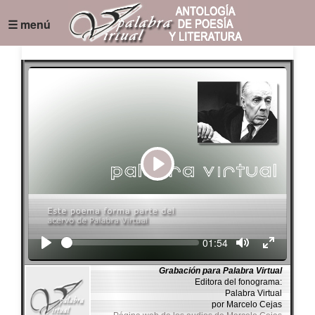
☰ menú
Play
Seek
Current
01:54
time
Grabación para Palabra Virtual
Editora del fonograma:
Palabra Virtual
por Marcelo Cejas