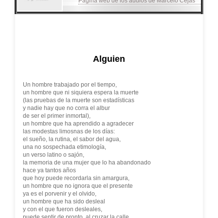
Página web de los audios de Marcelo Cejas
Alguien
Un hombre trabajado por el tiempo,
un hombre que ni siquiera espera la muerte
(las pruebas de la muerte son estadísticas
y nadie hay que no corra el albur
de ser el primer inmortal),
un hombre que ha aprendido a agradecer
las modestas limosnas de los días:
el sueño, la rutina, el sabor del agua,
una no sospechada etimología,
un verso latino o sajón,
la memoria de una mujer que lo ha abandonado
hace ya tantos años
que hoy puede recordarla sin amargura,
un hombre que no ignora que el presente
ya es el porvenir y el olvido,
un hombre que ha sido desleal
y con el que fueron desleales,
puede sentir de pronto, al cruzar la calle,