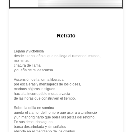
Retrato
Lejana y victoriosa
desde tu ensueño al que no llega el rumor del mundo,
me miras,
criatura de llama
y dueña de mi descanso.
Ascensión de la forma liberada
por escaleras y mensajeros de los dioses,
marinos pájaros te siguen
hacia la incorruptible morada vacía
de las horas que construyen el tiempo.
Sobre la orilla en sombra
queda el clamor del hombre que aspira a tu silencio
y un mar originario que borra las pistas del retorno.
En sus desnudas aguas,
barca desarbolada y sin señales
absorta en el meridiano de los olvidos.