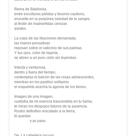
Reina de Babilonia,
entre esculturas pálidas y tesoros cautivos,
envuelta en la purpúrea soledad de tu sangre,
al festín de inadvertidas cenizas
asistes.
La copa de las libaciones derramada,
las manos pensativas
reposan sobre el vaticinio de sus palmas.
Y tus ojos, color de lejanía,
se abren a un puro cielo sin leyendas.
Intacta y venturosa,
dentro y fuera del tiempo,
contemplas el balcón de las rosas adolescentes,
mientras en los pasillos solitarios
el esqueleto acecha la agonía de los besos.
Imagen de una imagen,
custodia de mi esencia trascendida en tu llama,
te miran los despojos futuros de la ausencia.
Rostro definitivo rescatado a la tierra,
tú quedas
y yo paso.
De:
La cabellera oscura