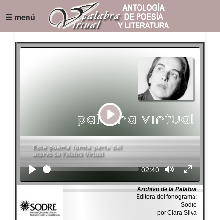
☰ menú
Play
Seek
Current
02:40
time
Archivo de la Palabra
Editora del fonograma:
Sodre
por Clara Silva