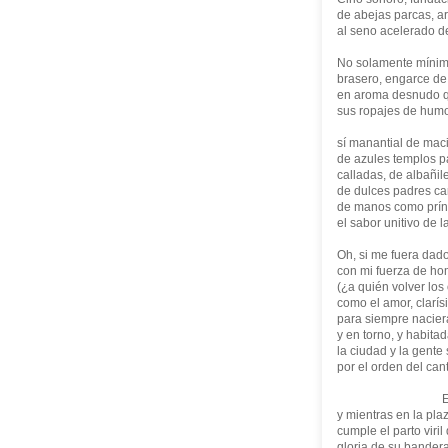
de abejas parcas, a
al seno acelerado de
No solamente míni
brasero, engarce de
en aroma desnudo 
sus ropajes de hum
sí manantial de mac
de azules templos 
calladas, de albañil
de dulces padres ca
de manos como prínc
el sabor unitivo de 
Oh, si me fuera dad
con mi fuerza de hom
(¿a quién volver los 
como el amor, clarísi
para siempre nacier
y en torno, y habitad
la ciudad y la gente
por el orden del can
En esta
y mientras en la pla
cumple el parto viril 
gloria de su bander