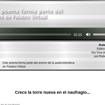
Seek
Current
02:20
time
Rubé
Editor
Voz Viva 
por Ru
Este poema forma parte del acervo de la audiovideoteca
de Palabra Virtual
Crece la torre nueva en el naufragio...
 en el naufragio