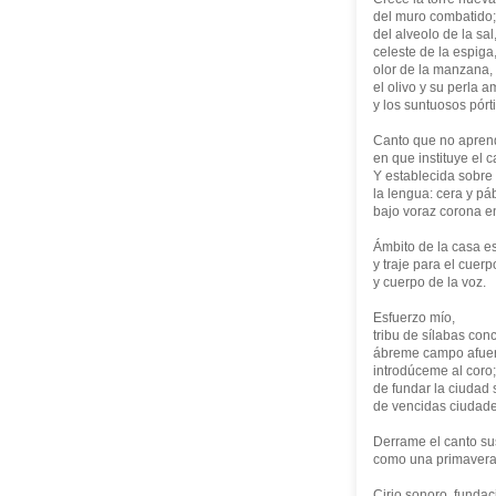
del muro combatido;
del alveolo de la sal
celeste de la espiga
olor de la manzana,
el olivo y su perla a
y los suntuosos pórti
Canto que no aprend
en que instituye el c
Y establecida sobre
la lengua: cera y pá
bajo voraz corona e
Ámbito de la casa es,
y traje para el cuerp
y cuerpo de la voz.
Esfuerzo mío,
tribu de sílabas con
ábreme campo afuer
introdúceme al coro; 
de fundar la ciudad
de vencidas ciudade
Derrame el canto s
como una primavera
Cirio sonoro, fundac