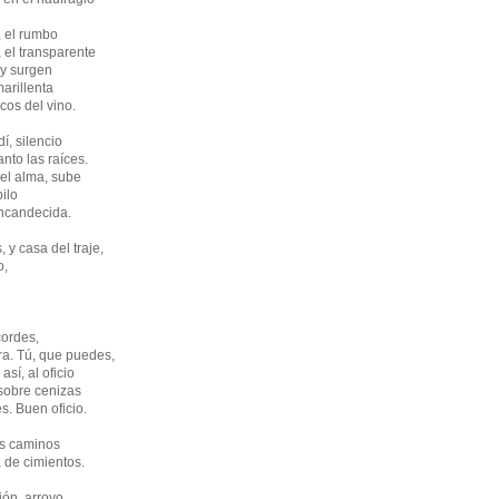
, el rumbo
, el transparente
 y surgen
marillenta
cos del vino.
í, silencio
anto las raíces.
 el alma, sube
bilo
ncandecida.
 y casa del traje,
o,
cordes,
a. Tú, que puedes,
así, al oficio
 sobre cenizas
s. Buen oficio.
us caminos
 de cimientos.
ión, arroyo