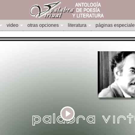
video
otras opciones
literatura
páginas especiale
Play