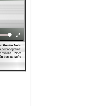
Volume
n Bonifaz Nuño
a del fonograma:
de México. UNAM
bén Bonifaz Nuño