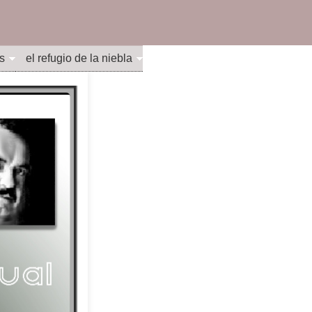
s
el refugio de la niebla