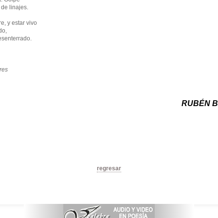
de linajes.
e, y estar vivo
do,
esenterrado.
res
RUBÉN B
regresar