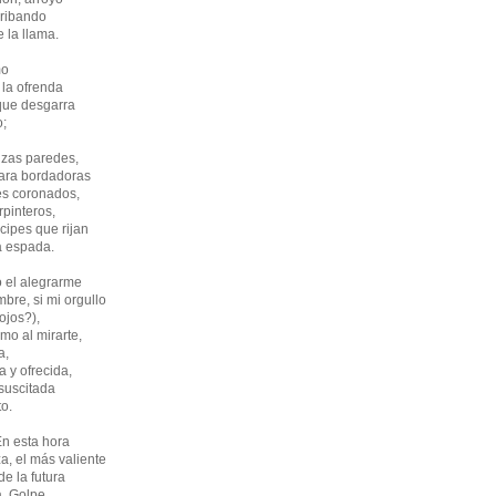
rribando
 la llama.
mo
 la ofrenda
que desgarra
o;
izas paredes,
para bordadoras
es coronados,
rpinteros,
ipes que rijan
la espada.
o el alegrarme
bre, si mi orgullo
ojos?),
mo al mirarte,
a,
a y ofrecida,
 suscitada
to.
 hora
za, el más valiente
de la futura
a. Golpe