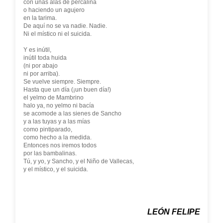
con unas alas de percalina
o haciendo un agujero
en la tarima.
De aquí no se va nadie. Nadie.
Ni el místico ni el suicida.
Y es inútil,
inútil toda huida
(ni por abajo
ni por arriba).
Se vuelve siempre. Siempre.
Hasta que un día (¡un buen día!)
el yelmo de Mambrino
halo ya, no yelmo ni bacía
se acomode a las sienes de Sancho
y a las tuyas y a las mías
como pintiparado,
como hecho a la medida.
Entonces nos iremos todos
por las bambalinas.
Tú, y yo, y Sancho, y el Niño de Vallecas,
y el místico, y el suicida.
LEÓN FELIPE