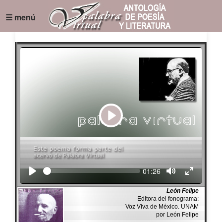
☰ menú
Play
Seek
Current
01:26
time
León Felipe
Editora del fonograma:
Voz Viva de México. UNAM
por León Felipe